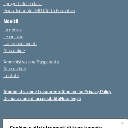
I progetti delle classi
Piano Triennale dell’Offerta Formativa
Novità
Le notizie
Le circolari
Calendario eventi
Albo online
Amministrazione Trasparente
Albo on line
Contatti
Amministrazione trasparente
Albo on line
Privacy Policy
Dichiarazione di accessibilità
Note legali
Indirizzo:
Via Cagliari 104 09015 Domusnovas (CA)
Centralino:
Cookies e altri strumenti di tracciamento
078170786
Email:
caic875002@istruzione.it