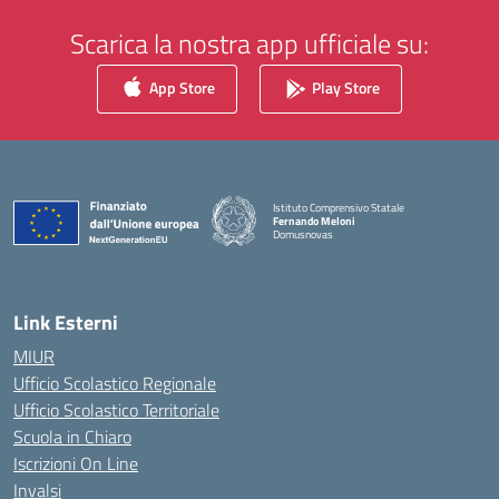
Scarica la nostra app ufficiale su:
App Store
Play Store
Istituto Comprensivo Statale
Fernando Meloni
Domusnovas
— Visita la pagina iniziale della scuola
Link Esterni
MIUR
Ufficio Scolastico Regionale
Ufficio Scolastico Territoriale
Scuola in Chiaro
Iscrizioni On Line
Invalsi