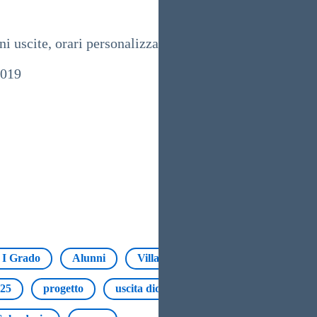
 uscite, orari personalizzati, foto, etc.
2019
 I Grado
Alunni
Villamassargia
Scuola dell'infa
025
progetto
uscita didattica
Via Cagliari
V