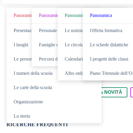
Panoramica
Panoramica
Panoramica
Panoramica
Cerca
Presentazione
Personale scolastico
Le notizie
Offerta formativa
I luoghi
Famiglie e studenti
Le circolari
Le schede didattiche
Le persone
Percorsi di studio
Calendario eventi
I progetti delle classi
I numeri della scuola
Albo online
Piano Triennale dell’O
Le carte della scuola
SCUOLA
NOVITÀ
Cerca nella sezione
Cerca tra le
Organizzazione
La storia
RICERCHE FREQUENTI