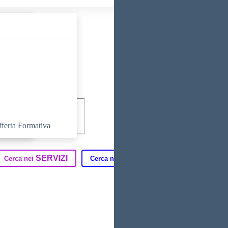
fferta Formativa
SERVIZI
DIDATTICA
T
Cerca nei
Cerca nella
Cerca in