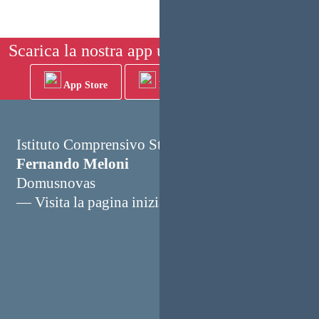
Scarica la nostra app ufficiale su:
App Store
Play Store
Istituto Comprensivo Statale
Fernando Meloni
Domusnovas
— Visita la pagina iniziale della scuola