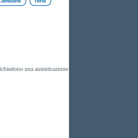
alendario
corso
 richiedono una autenticazione personale.