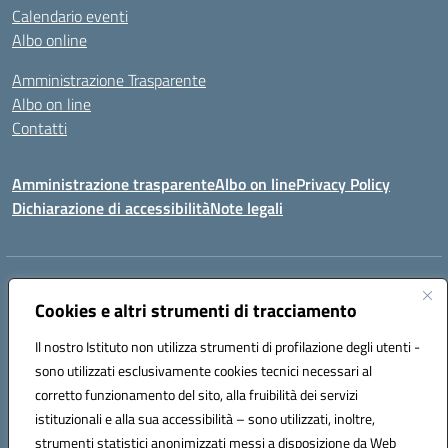
Calendario eventi
Albo online
Amministrazione Trasparente
Albo on line
Contatti
Amministrazione trasparente
Albo on line
Privacy Policy
Dichiarazione di accessibilità
Note legali
Indirizzo:
Via Cagliari 104 09015 Domusnovas (CA)
Centralino:
Cookies e altri strumenti di tracciamento
078170786
Email:
caic875002@istruzione.it
Posta elettronica certificata (PEC):
caic875002@pec.istruzione.it
Il nostro Istituto non utilizza strumenti di profilazione degli utenti -
Codice fiscale: 90027700922
sono utilizzati esclusivamente cookies tecnici necessari al
Codice meccanografico:
CAIC875002
corretto funzionamento del sito, alla fruibilità dei servizi
Codice unico di fatturazione (CUF): UFVRG0
istituzionali e alla sua accessibilità – sono utilizzati, inoltre,
strumenti statistici anonimizzati messi a disposizione da Web