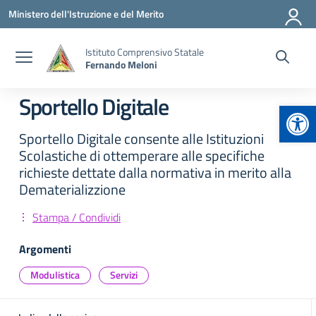
Vai ai contenuti
Vai al menu di navigazione
Vai al footer
Ministero dell'Istruzione e del Merito
Istituto Comprensivo Statale
Fernando Meloni
Sportello Digitale
Apr
Sportello Digitale consente alle Istituzioni
Scolastiche di ottemperare alle specifiche
richieste dettate dalla normativa in merito alla
Dematerializzione
Stampa / Condividi
Argomenti
Modulistica
Servizi