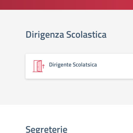
elenco degli organi
Dirigenza Scolastica
Dirigente Scolatsica
Segreterie