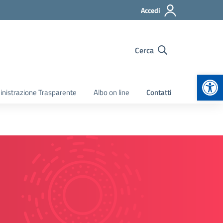
Accedi
Cerca
Apr
nistrazione Trasparente
Albo on line
Contatti