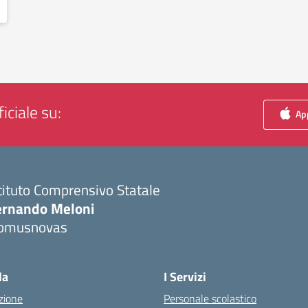
iciale su:
App
tituto Comprensivo Statale
ernando Meloni
omusnovas
Visita la pagina iniziale della scuola
la
I Servizi
zione
Personale scolastico