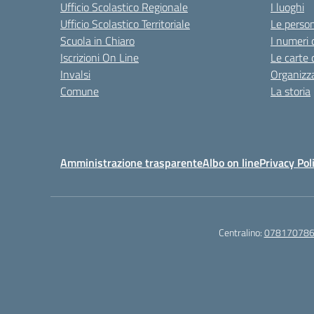
Ufficio Scolastico Regionale
I luoghi
Ufficio Scolastico Territoriale
Le perso
Scuola in Chiaro
I numeri 
Iscrizioni On Line
Le carte 
Invalsi
Organizz
Comune
La storia
Amministrazione trasparente
Albo on line
Privacy Pol
Centralino:
07817078