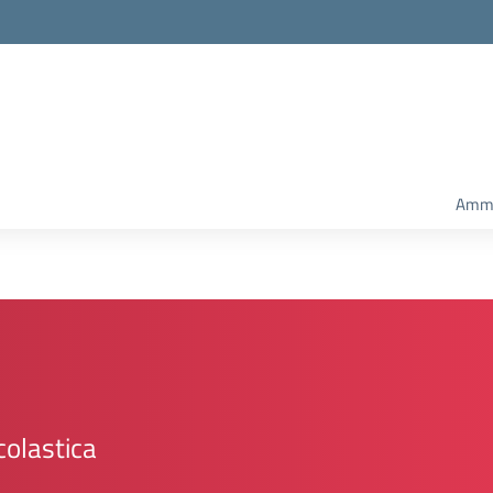
Ammi
colastica