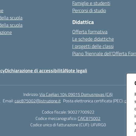
Famiglie e studenti
ne
Percorsi di studio
della scuola
Didattica
della scuola
Offerta formativa
azione
Le schede didattiche
I progetti delle classi
Piano Triennale dell’Offerta Fo
icy
Dichiarazione di accessibilità
Note legali
Indirizzo:
Via Cagliari 104 09015 Domusnovas (CA)
6
Email:
caic875002@istruzione.it
Posta elettronica certificata (PEC):
caic87
Codice fiscale: 90027700922
Codice meccanografico:
CAIC875002
Codice unico di fatturazione (CUF): UFVRG0