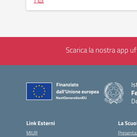
Scarica la nostra app uff
Is
F
D
— 
Link Esterni
La Scuo
MIUR
Presenta