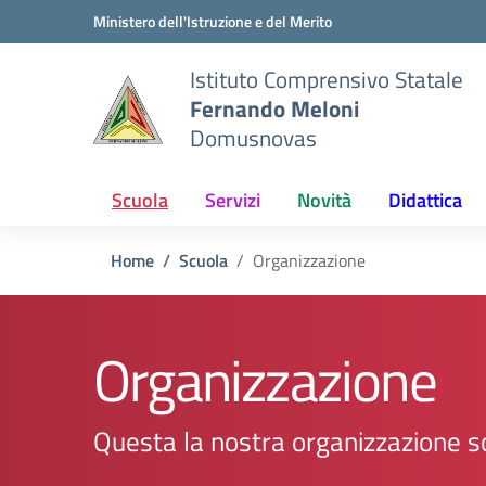
Vai ai contenuti
Vai al menu di navigazione
Vai al footer
Ministero dell'Istruzione e del Merito
Istituto Comprensivo Statale
Fernando Meloni
Domusnovas
Scuola
Servizi
Novità
Didattica
Home
Scuola
Organizzazione
Organizzazione
Questa la nostra organizzazione s