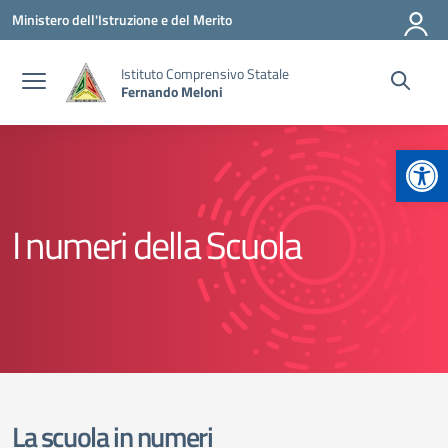
Vai ai contenuti
Vai al menu di navigazione
Vai al footer
Ministero dell'Istruzione e del Merito
Istituto Comprensivo Statale
Fernando Meloni
Apr
I numeri della Scuola
La scuola in numeri