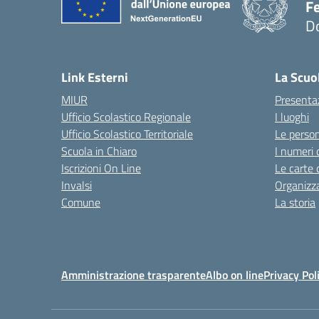
F
D
— 
Link Esterni
La Scuo
MIUR
Presenta
Ufficio Scolastico Regionale
I luoghi
Ufficio Scolastico Territoriale
Le perso
Scuola in Chiaro
I numeri 
Iscrizioni On Line
Le carte 
Invalsi
Organizz
Comune
La storia
Amministrazione trasparente
Albo on line
Privacy Pol