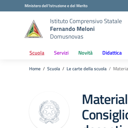
Vai ai contenuti
Vai al menu di navigazione
Vai al footer
Ministero dell'Istruzione e del Merito
Istituto Comprensivo Statale
Fernando Meloni
Domusnovas
Scuola
Servizi
Novità
Didattica
Home
Scuola
Le carte della scuola
Material
Material
Consiglio