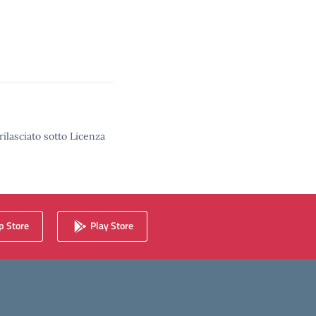
rilasciato sotto Licenza
 Store
Play Store