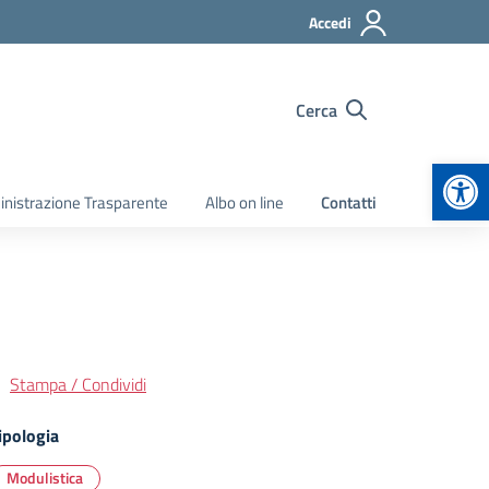
Accedi
Cerca
Apr
nistrazione Trasparente
Albo on line
Contatti
Stampa / Condividi
ipologia
Modulistica