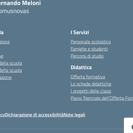
ernando Meloni
omusnovas
Visita la pagina iniziale della scuola
la
I Servizi
zione
Personale scolastico
Famiglie e studenti
ne
Percorsi di studio
della scuola
Didattica
della scuola
Offerta formativa
azione
Le schede didattiche
I progetti delle classi
Piano Triennale dell’Offerta Fo
icy
Dichiarazione di accessibilità
Note legali