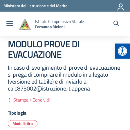
Vai ai contenuti
Vai al menu di navigazione
Vai al footer
Ministero dell'Istruzione e del Merito
Istituto Comprensivo Statale
Fernando Meloni
MODULO PROVE DI
Apr
EVACUAZIONE
In caso di svolgimento di prove di evacuazione
si prega di compilare il modulo in allegato
(versione editabile) e di inviarlo a
caic875002@istruzione.it appena
Stampa / Condividi
Tipologia
Modulistica