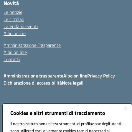
Novità
Le notizie
Le circolari
Calendario eventi
Albo online
Amministrazione Trasparente
Albo on line
Contatti
Amministrazione trasparente
Albo on line
Privacy Policy
Dichiarazione di accessibilità
Note legali
Indirizzo:
Via Cagliari 104 09015 Domusnovas (CA)
Centralino:
Cookies e altri strumenti di tracciamento
078170786
Email:
caic875002@istruzione.it
Posta elettronica certificata (PEC):
caic875002@pec.istruzione.it
Il nostro Istituto non utilizza strumenti di profilazione degli utenti -
Codice fiscale: 90027700922
sono utilizzati esclusivamente cookies tecnici necessari al