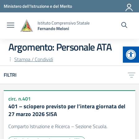
Vai ai contenuti
Vai al menu di navigazione
Vai al footer
Ministero dell'Istruzione e del Merito
Istituto Comprensivo Statale
Fernando Meloni
Argomento: Personale ATA
Apr
Stampa / Condividi
FILTRI
circ. n.401
401 – sciopero previsto per l’intera giornata del
27 marzo 2026 SISA
Comparto Istruzione e Ricerca – Sezione Scuola.