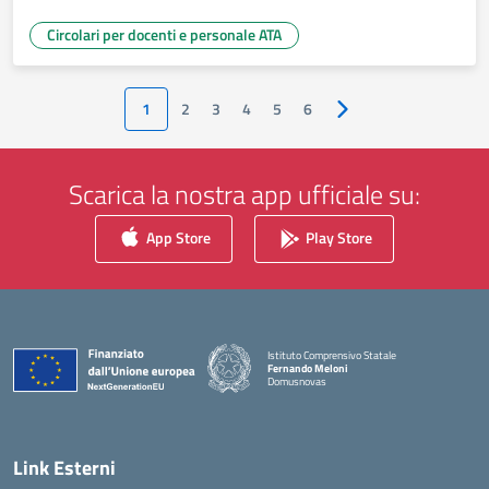
Circolari per docenti e personale ATA
1
2
3
4
5
6
Pagina successiva
Scarica la nostra app ufficiale su:
App Store
Play Store
Istituto Comprensivo Statale
Fernando Meloni
Domusnovas
— Visita la pagina iniziale della scuola
Link Esterni