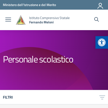
Vai ai contenuti
Vai al menu di navigazione
Vai al footer
Ministero dell'Istruzione e del Merito
Istituto Comprensivo Statale
Fernando Meloni
Apr
Personale scolastico
FILTRI