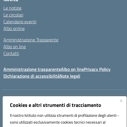
Le notizie
Le circolari
Calendario eventi
Albo online
Amministrazione Trasparente
Albo on line
Contatti
Amministrazione trasparente
Albo on line
Privacy Policy
Dichiarazione di accessibilità
Note legali
Indirizzo:
Via Cagliari 104 09015 Domusnovas (CA)
Centralino:
Cookies e altri strumenti di tracciamento
078170786
Email:
caic875002@istruzione.it
Posta elettronica certificata (PEC):
caic875002@pec.istruzione.it
Il nostro Istituto non utilizza strumenti di profilazione degli utenti -
Codice fiscale: 90027700922
sono utilizzati esclusivamente cookies tecnici necessari al
Codice meccanografico:
CAIC875002