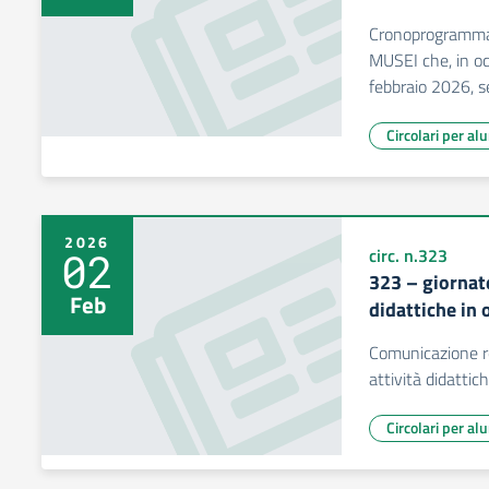
Cronoprogramma a
MUSEI che, in oc
febbraio 2026, se
Circolari per al
2026
02
circ. n.323
323 – giornate
Feb
didattiche in 
Comunicazione re
attività didattic
Circolari per al