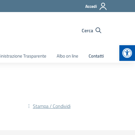
Accedi
Cerca
Apr
nistrazione Trasparente
Albo on line
Contatti
Stampa / Condividi