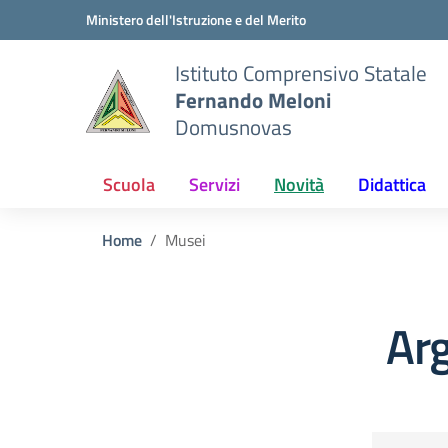
Vai ai contenuti
Vai al menu di navigazione
Vai al footer
Ministero dell'Istruzione e del Merito
Istituto Comprensivo Statale
Fernando Meloni
Domusnovas
Scuola
Servizi
Novità
Didattica
Home
Musei
Ar