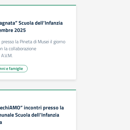
agnata” Scuola dell’Infanzia
embre 2025
a presso la Pineta di Musei il giorno
n la collaborazione
 A.V.M.
unni e famiglie
techiAMO” incontri presso la
unale Scuola dell’Infanzia
a