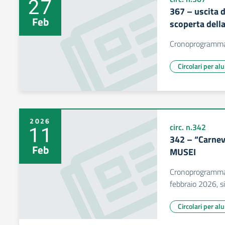
27
367 – uscita 
Feb
scoperta dell
Cronoprogramma d
Circolari per al
2026
11
circ. n.342
342 – “Carnev
Feb
MUSEI
Cronoprogramma 
febbraio 2026, si
Circolari per al