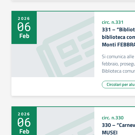
2026
06
circ. n.331
331 – “Biblio
Feb
biblioteca com
Monti FEBBR
Si comunica alle
febbraio, prosegu
Biblioteca comu
Circolari per al
2026
06
circ. n.330
330 – “Carneva
Feb
MUSEI