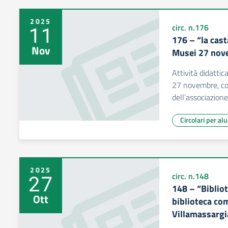
2025
11
circ. n.176
176 – “la cast
Nov
Musei 27 nov
Attività didattic
27 novembre, co
dell’associazione
Circolari per al
2025
27
circ. n.148
148 – “Biblio
Ott
biblioteca com
Villamassargi