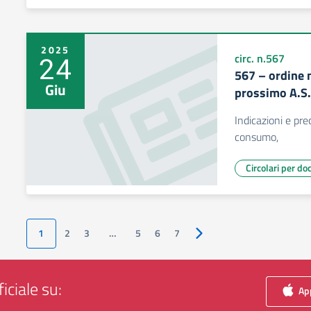
2025
24
circ. n.567
567 – ordine m
Giu
prossimo A.S
Indicazioni e prec
consumo,
Circolari per do
1
2
3
…
5
6
7
Pagina successiva
iciale su:
App