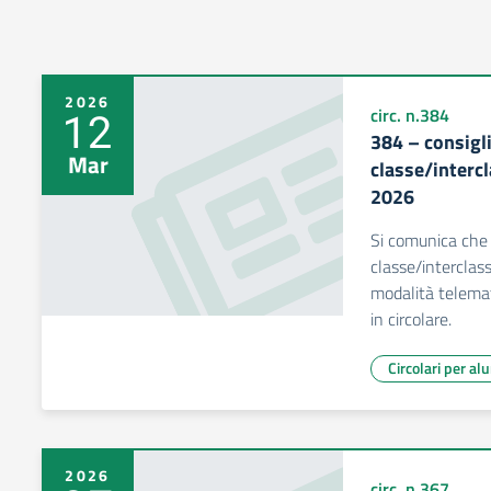
2026
12
circ. n.384
384 – consigli
Mar
classe/interc
2026
Si comunica che i
classe/interclas
modalità telemat
in circolare.
Circolari per al
2026
circ. n.367