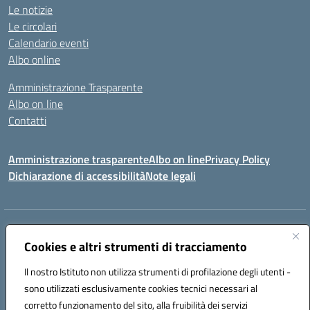
Le notizie
Le circolari
Calendario eventi
Albo online
Amministrazione Trasparente
Albo on line
Contatti
Amministrazione trasparente
Albo on line
Privacy Policy
Dichiarazione di accessibilità
Note legali
Indirizzo:
Via Cagliari 104 09015 Domusnovas (CA)
Centralino:
Cookies e altri strumenti di tracciamento
078170786
Email:
caic875002@istruzione.it
Posta elettronica certificata (PEC):
caic875002@pec.istruzione.it
Il nostro Istituto non utilizza strumenti di profilazione degli utenti -
Codice fiscale: 90027700922
sono utilizzati esclusivamente cookies tecnici necessari al
Codice meccanografico:
CAIC875002
corretto funzionamento del sito, alla fruibilità dei servizi