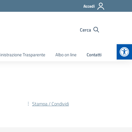
Accedi
Cerca
Apr
nistrazione Trasparente
Albo on line
Contatti
Stampa / Condividi