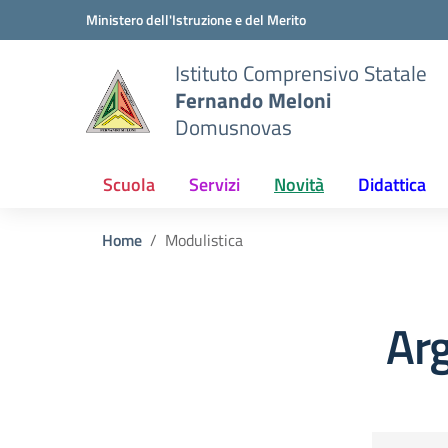
Vai ai contenuti
Vai al menu di navigazione
Vai al footer
Ministero dell'Istruzione e del Merito
Istituto Comprensivo Statale
Fernando Meloni
Domusnovas
Scuola
Servizi
Novità
Didattica
Home
Modulistica
Ar