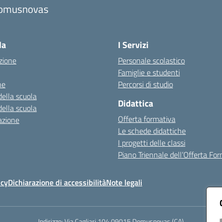
omusnovas
Visita la pagina iniziale della scuola
la
I Servizi
zione
Personale scolastico
Famiglie e studenti
ne
Percorsi di studio
della scuola
Didattica
della scuola
Offerta formativa
azione
Le schede didattiche
I progetti delle classi
Piano Triennale dell’Offerta Fo
icy
Dichiarazione di accessibilità
Note legali
Indirizzo:
Via Cagliari 104 09015 Domusnovas (CA)