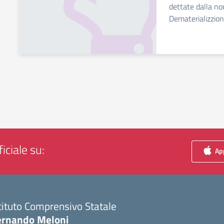
dettate dalla no
Dematerializzio
iciale su:
App
tituto Comprensivo Statale
ernando Meloni