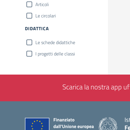
Articoli
Le circolari
DIDATTICA
Le schede didattiche
I progetti delle classi
Scarica la nostra app uff
Is
F