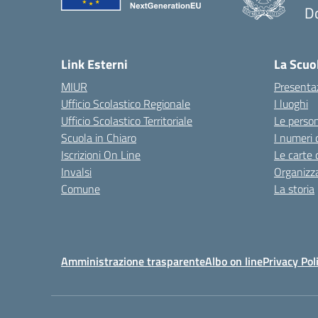
D
— 
Link Esterni
La Scuo
MIUR
Presenta
Ufficio Scolastico Regionale
I luoghi
Ufficio Scolastico Territoriale
Le perso
Scuola in Chiaro
I numeri 
Iscrizioni On Line
Le carte 
Invalsi
Organizz
Comune
La storia
Amministrazione trasparente
Albo on line
Privacy Pol