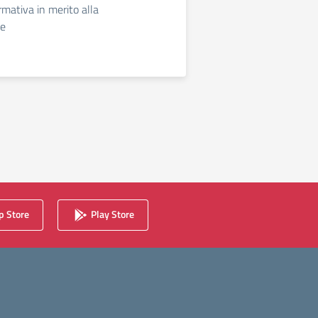
rmativa in merito alla
ne
 Store
Play Store