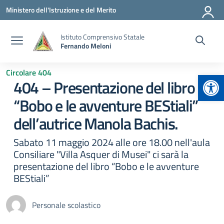
Vai ai contenuti
Vai al menu di navigazione
Vai al footer
Ministero dell'Istruzione e del Merito
Istituto Comprensivo Statale
Fernando Meloni
Circolare 404
Apr
404 – Presentazione del libro
“Bobo e le avventure BEStiali”
dell’autrice Manola Bachis.
Sabato 11 maggio 2024 alle ore 18.00 nell'aula
Consiliare "Villa Asquer di Musei" ci sarà la
presentazione del libro “Bobo e le avventure
BEStiali”
Personale scolastico