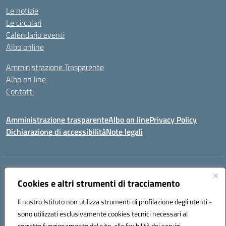
Le notizie
Le circolari
Calendario eventi
Albo online
Amministrazione Trasparente
Albo on line
Contatti
Amministrazione trasparente
Albo on line
Privacy Policy
Dichiarazione di accessibilità
Note legali
Indirizzo:
Via Cagliari 104 09015 Domusnovas (CA)
Centralino:
Cookies e altri strumenti di tracciamento
078170786
Email:
caic875002@istruzione.it
Posta elettronica certificata (PEC):
caic875002@pec.istruzione.it
Il nostro Istituto non utilizza strumenti di profilazione degli utenti -
Codice fiscale: 90027700922
sono utilizzati esclusivamente cookies tecnici necessari al
Codice meccanografico:
CAIC875002
corretto funzionamento del sito, alla fruibilità dei servizi