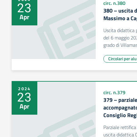
23
circ. n.380
380 – uscita 
Apr
Massimo a Cag
Uscita didattic
del 6 maggio 202
grado di Villama
Circolari per al
2024
23
circ. n.379
379 – parziale
Apr
accompagnator
Consiglio Reg
Parziale rettific
uscita didattica 