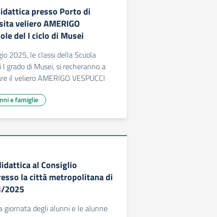
idattica presso Porto di
isita veliero AMERIGO
le del I ciclo di Musei
o 2025, le classi della Scuola
i I grado di Musei, si recheranno a
itare il veliero AMERIGO VESPUCCI
unni e famiglie
idattica al Consiglio
esso la città metropolitana di
3/2025
giornata degli alunni e le alunne