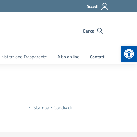
Accedi
Cerca
Apr
nistrazione Trasparente
Albo on line
Contatti
Stampa / Condividi