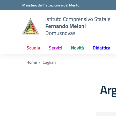
Vai ai contenuti
Vai al menu di navigazione
Vai al footer
Ministero dell'Istruzione e del Merito
Istituto Comprensivo Statale
Fernando Meloni
Domusnovas
Scuola
Servizi
Novità
Didattica
Home
Cagliari
Arg