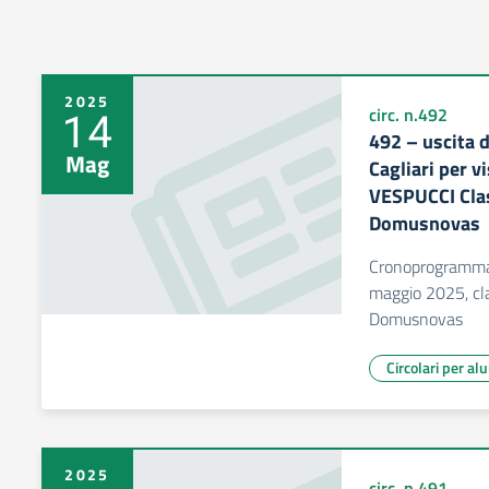
2025
14
circ. n.492
492 – uscita d
Mag
Cagliari per v
VESPUCCI Clas
Domusnovas
Cronoprogramma 
maggio 2025, cla
Domusnovas
Circolari per al
2025
circ. n.491