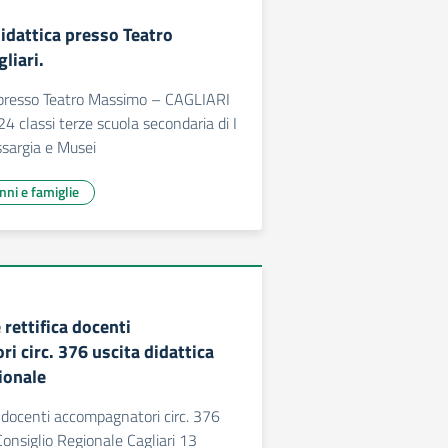
didattica presso Teatro
liari.
a presso Teatro Massimo – CAGLIARI
4 classi terze scuola secondaria di I
ssargia e Musei
unni e famiglie
 rettifica docenti
i circ. 376 uscita didattica
ionale
a docenti accompagnatori circ. 376
Consiglio Regionale Cagliari 13