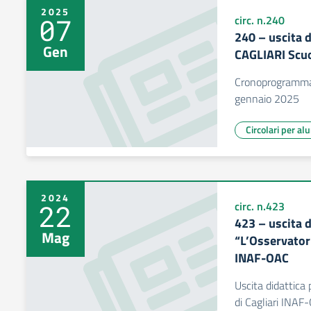
2025
07
circ. n.240
240 – uscita d
Gen
CAGLIARI Scuo
Cronoprogramma 
gennaio 2025
Circolari per al
2024
22
circ. n.423
423 – uscita 
Mag
“L’Osservator
INAF-OAC
Uscita didattica
di Cagliari INAF