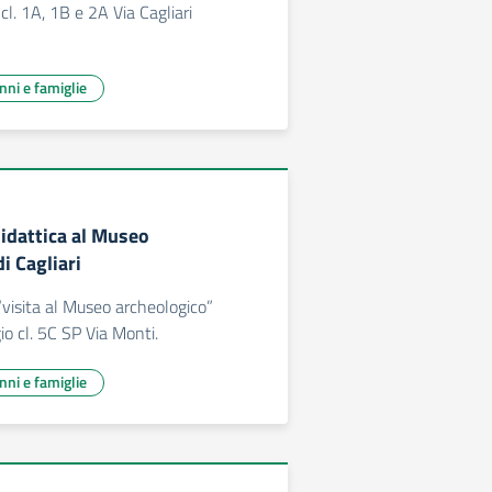
cl. 1A, 1B e 2A Via Cagliari
unni e famiglie
didattica al Museo
i Cagliari
“visita al Museo archeologico”
io cl. 5C SP Via Monti.
unni e famiglie