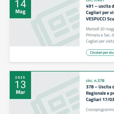
14
491 – uscita d
Mag
Cagliari per v
VESPUCCI Scuo
Martedì 20 maggi
Primaria e Sec. d
Cagliari per vis
Circolari per al
2025
13
circ. n.378
378 – Uscita d
Mar
Regionale e pr
Cagliari 17/0
Cronoprogramma 