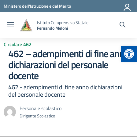
Vai ai contenuti
Vai al menu di navigazione
Vai al footer
Ministero dell'Istruzione e del Merito
Istituto Comprensivo Statale
Fernando Meloni
Circolare 462
Apr
462 – adempimenti di fine anno
dichiarazioni del personale
docente
462 - adempimenti di fine anno dichiarazioni
del personale docente
Personale scolastico
Dirigente Scolastico