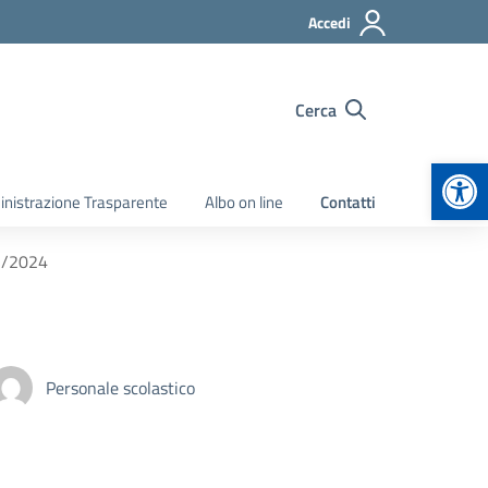
Accedi
Cerca
Apr
nistrazione Trasparente
Albo on line
Contatti
3/2024
Personale scolastico