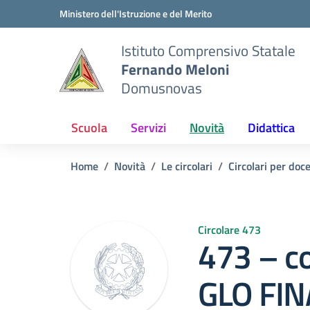
Vai ai contenuti
Vai al menu di navigazione
Vai al footer
Ministero dell'Istruzione e del Merito
Istituto Comprensivo Statale
Fernando Meloni
Domusnovas
Scuola
Servizi
Novità
Didattica
Home
Novità
Le circolari
Circolari per doc
Circolare 473
473 – c
GLO FIN