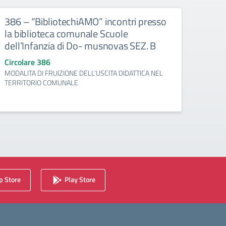
386 – “BibliotechiAMO” incontri presso
385 
la biblioteca comunale Scuole
“Cha
dell’Infanzia di Do- musnovas SEZ. B
Circo
Si all
Circolare 386
della m
MODALITA DI FRUIZIONE DELL’USCITA DIDATTICA NEL
YORK, 
TERRITORIO COMUNALE
 Store
Play Store