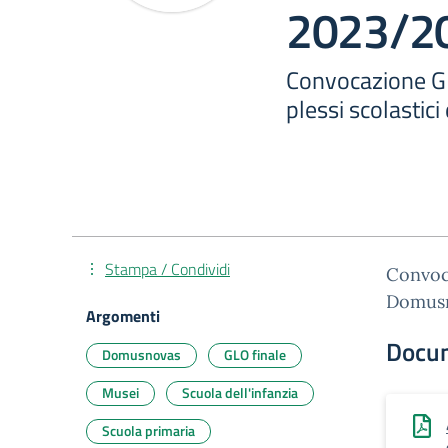
2023/2
Convocazione G
plessi scolasti
Stampa / Condividi
Convoca
Domus
Argomenti
Docu
Domusnovas
GLO finale
Musei
Scuola dell'infanzia
Scuola primaria