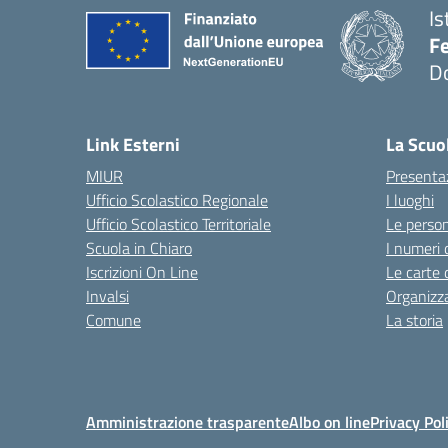
Is
F
D
— 
Link Esterni
La Scuo
MIUR
Presenta
Ufficio Scolastico Regionale
I luoghi
Ufficio Scolastico Territoriale
Le perso
Scuola in Chiaro
I numeri 
Iscrizioni On Line
Le carte 
Invalsi
Organizz
Comune
La storia
Amministrazione trasparente
Albo on line
Privacy Pol