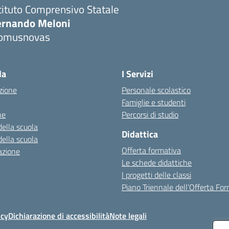
tituto Comprensivo Statale
ernando Meloni
omusnovas
Visita la pagina iniziale della scuola
la
I Servizi
zione
Personale scolastico
Famiglie e studenti
ne
Percorsi di studio
della scuola
Didattica
della scuola
Offerta formativa
azione
Le schede didattiche
I progetti delle classi
Piano Triennale dell’Offerta Fo
icy
Dichiarazione di accessibilità
Note legali