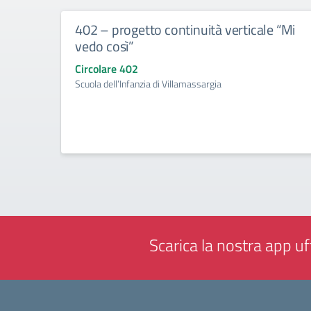
402 – progetto continuità verticale “Mi
vedo così”
Circolare 402
Scuola dell’Infanzia di Villamassargia
Scarica la nostra app uff