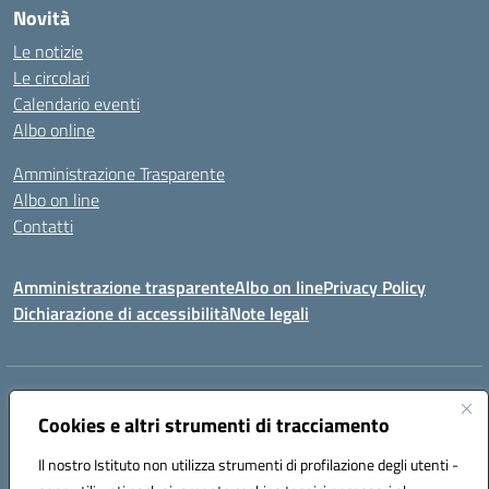
Novità
Le notizie
Le circolari
Calendario eventi
Albo online
Amministrazione Trasparente
Albo on line
Contatti
Amministrazione trasparente
Albo on line
Privacy Policy
Dichiarazione di accessibilità
Note legali
Indirizzo:
Via Cagliari 104 09015 Domusnovas (CA)
Centralino:
Cookies e altri strumenti di tracciamento
078170786
Email:
caic875002@istruzione.it
Posta elettronica certificata (PEC):
caic875002@pec.istruzione.it
Il nostro Istituto non utilizza strumenti di profilazione degli utenti -
Codice fiscale: 90027700922