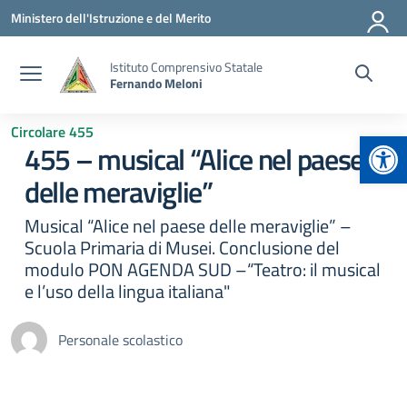
Vai ai contenuti
Vai al menu di navigazione
Vai al footer
Ministero dell'Istruzione e del Merito
Istituto Comprensivo Statale
Fernando Meloni
Circolare 455
Apr
455 – musical “Alice nel paese
delle meraviglie”
Musical “Alice nel paese delle meraviglie” –
Scuola Primaria di Musei. Conclusione del
modulo PON AGENDA SUD –“Teatro: il musical
e l’uso della lingua italiana"
Personale scolastico