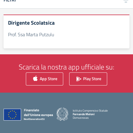
Dirigente Scolatsica
Prof. Ssa Marta Putzulu
Scarica la nostra app ufficiale su:
App Store
Play Store
Istituto Comprensivo Statale
Fernando Meloni
Domusnovas
— Visita la pagina iniziale della scuola