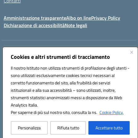
Contatti
Amministrazione trasparente
Albo on line
Privacy Policy
Dichiarazione di accessibilità
Note legali
Indirizzo:
Via Cagliari 104 09015 Domusnovas (CA)
Centralino:
Cookies e altri strumenti di tracciamento
078170786
Email:
caic875002@istruzione.it
Posta elettronica certificata (PEC):
caic875002@pec.istruzione.it
Il nostro Istituto non utilizza strumenti di profilazione degli utenti -
Codice fiscale: 90027700922
sono utilizzati esclusivamente cookies tecnici necessari al
Codice meccanografico:
CAIC875002
corretto funzionamento del sito, alla fruibilità dei servizi
Codice unico di fatturazione (CUF): UFVRG0
istituzionali e alla sua accessibilità – sono utilizzati, inoltre,
strumenti statistici anonimizzati messi a disposizione da Web
Analytics Italia.
Hosting & Powered by 3D Solution S.r.l.
Per saperne di più sul nostro sito, consulta la ns.
Cookie Policy.
Concept & Design by Designers Italia
Personalizza
Rifiuta tutto
Accettare tutto