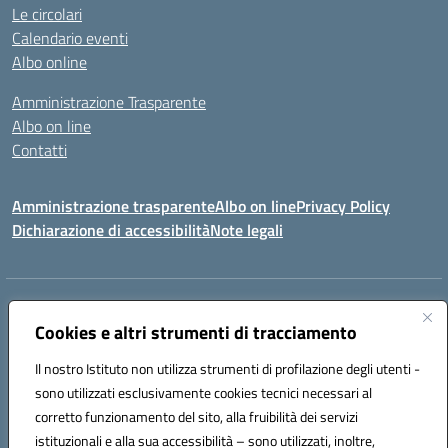
Le circolari
Calendario eventi
Albo online
Amministrazione Trasparente
Albo on line
Contatti
Amministrazione trasparente
Albo on line
Privacy Policy
Dichiarazione di accessibilità
Note legali
Indirizzo:
Via Cagliari 104 09015 Domusnovas (CA)
Centralino:
Cookies e altri strumenti di tracciamento
078170786
Email:
caic875002@istruzione.it
Posta elettronica certificata (PEC):
caic875002@pec.istruzione.it
Il nostro Istituto non utilizza strumenti di profilazione degli utenti -
Codice fiscale: 90027700922
sono utilizzati esclusivamente cookies tecnici necessari al
Codice meccanografico:
CAIC875002
corretto funzionamento del sito, alla fruibilità dei servizi
Codice unico di fatturazione (CUF): UFVRG0
istituzionali e alla sua accessibilità – sono utilizzati, inoltre,