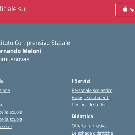
iciale su:
App
tituto Comprensivo Statale
ernando Meloni
omusnovas
Visita la pagina iniziale della scuola
la
I Servizi
zione
Personale scolastico
Famiglie e studenti
ne
Percorsi di studio
della scuola
Didattica
della scuola
Offerta formativa
azione
Le schede didattiche