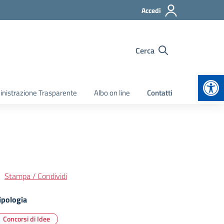
Accedi
Cerca
Apr
nistrazione Trasparente
Albo on line
Contatti
Stampa / Condividi
ipologia
Concorsi di Idee