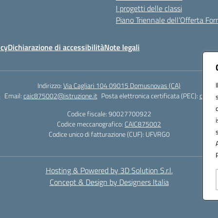
I progetti delle classi
Piano Triennale dell’Offerta Fo
icy
Dichiarazione di accessibilità
Note legali
Indirizzo:
Via Cagliari 104 09015 Domusnovas (CA)
6
Email:
caic875002@istruzione.it
Posta elettronica certificata (PEC):
caic87
Codice fiscale: 90027700922
Codice meccanografico:
CAIC875002
Codice unico di fatturazione (CUF): UFVRG0
Hosting & Powered by 3D Solution S.r.l.
Concept & Design by Designers Italia