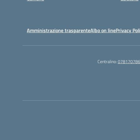
Amministrazione trasparente
Albo on line
Privacy Pol
Centralino:
07817078