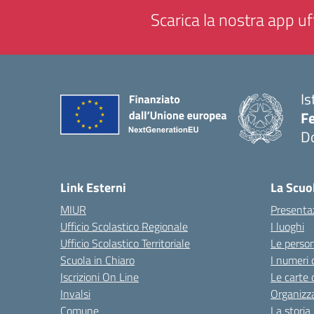
Scarica la nostra app uff
Is
F
D
— 
Link Esterni
La Scuo
MIUR
Presenta
Ufficio Scolastico Regionale
I luoghi
Ufficio Scolastico Territoriale
Le perso
Scuola in Chiaro
I numeri 
Iscrizioni On Line
Le carte 
Invalsi
Organizz
Comune
La storia