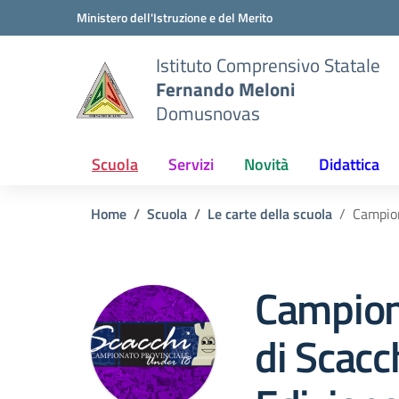
Vai ai contenuti
Vai al menu di navigazione
Vai al footer
Ministero dell'Istruzione e del Merito
Istituto Comprensivo Statale
Fernando Meloni
Domusnovas
Scuola
Servizi
Novità
Didattica
Home
Scuola
Le carte della scuola
Campion
Campion
di Scac