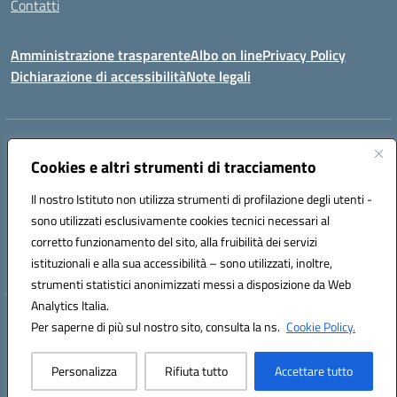
Contatti
Amministrazione trasparente
Albo on line
Privacy Policy
Dichiarazione di accessibilità
Note legali
Indirizzo:
Via Cagliari 104 09015 Domusnovas (CA)
Cookies e altri strumenti di tracciamento
Centralino:
078170786
Email:
caic875002@istruzione.it
Posta elettronica certificata (PEC):
caic875002@pec.istruzione.it
Il nostro Istituto non utilizza strumenti di profilazione degli utenti -
Codice fiscale: 90027700922
sono utilizzati esclusivamente cookies tecnici necessari al
Codice meccanografico:
CAIC875002
corretto funzionamento del sito, alla fruibilità dei servizi
Codice unico di fatturazione (CUF): UFVRG0
istituzionali e alla sua accessibilità – sono utilizzati, inoltre,
strumenti statistici anonimizzati messi a disposizione da Web
Analytics Italia.
Hosting & Powered by 3D Solution S.r.l.
Per saperne di più sul nostro sito, consulta la ns.
Cookie Policy.
Concept & Design by Designers Italia
Personalizza
Rifiuta tutto
Accettare tutto