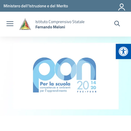
Vai ai contenuti
Vai al menu di navigazione
Vai al footer
Ministero dell'Istruzione e del Merito
Istituto Comprensivo Statale
Fernando Meloni
Apr