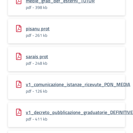
medie_grad_def_esterni_TUTOR
pdf - 398 kb
pisanu prot
pdf - 261 kb
sarais prot
pdf - 248 kb
v1_comunicazione_istanze_ricevute_PON_MEDIA
pdf - 126 kb
v1_decreto_pubblicazione_graduatorie_DEFINITI
pdf - 411 kb