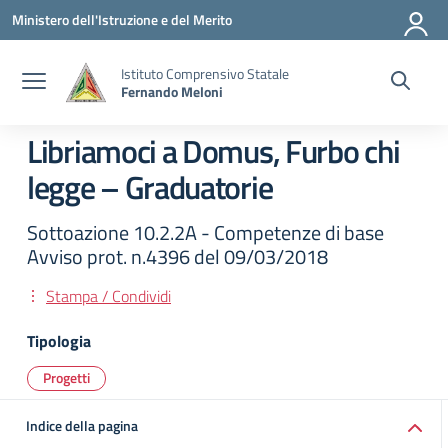
Vai ai contenuti
Vai al menu di navigazione
Vai al footer
Ministero dell'Istruzione e del Merito
Istituto Comprensivo Statale
Fernando Meloni
Libriamoci a Domus, Furbo chi
legge – Graduatorie
Sottoazione 10.2.2A - Competenze di base
Avviso prot. n.4396 del 09/03/2018
Stampa / Condividi
Tipologia
Progetti
Indice della pagina