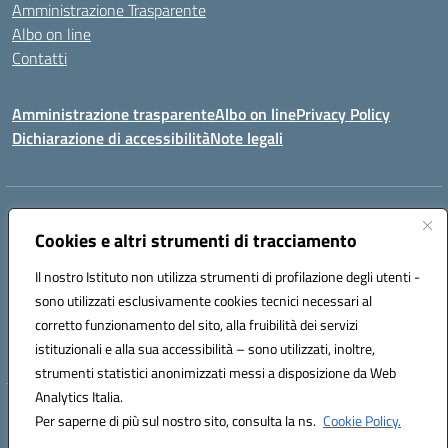
Amministrazione Trasparente
Albo on line
Contatti
Amministrazione trasparente
Albo on line
Privacy Policy
Dichiarazione di accessibilità
Note legali
Indirizzo:
Via Cagliari 104 09015 Domusnovas (CA)
Centralino:
Cookies e altri strumenti di tracciamento
078170786
Email:
caic875002@istruzione.it
Posta elettronica certificata (PEC):
caic875002@pec.istruzione.it
Il nostro Istituto non utilizza strumenti di profilazione degli utenti -
Codice fiscale: 90027700922
sono utilizzati esclusivamente cookies tecnici necessari al
Codice meccanografico:
CAIC875002
corretto funzionamento del sito, alla fruibilità dei servizi
Codice unico di fatturazione (CUF): UFVRG0
istituzionali e alla sua accessibilità – sono utilizzati, inoltre,
strumenti statistici anonimizzati messi a disposizione da Web
Analytics Italia.
Hosting & Powered by 3D Solution S.r.l.
Per saperne di più sul nostro sito, consulta la ns.
Cookie Policy.
Concept & Design by Designers Italia