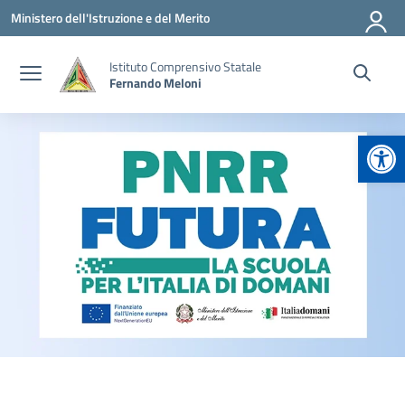
Vai ai contenuti
Vai al menu di navigazione
Vai al footer
Ministero dell'Istruzione e del Merito
Istituto Comprensivo Statale
Fernando Meloni
Apr