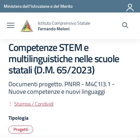
Vai ai contenuti
Vai al menu di navigazione
Vai al footer
Ministero dell'Istruzione e del Merito
Istituto Comprensivo Statale
Fernando Meloni
Competenze STEM e
multilinguistiche nelle scuole
statali (D.M. 65/2023)
Documenti progetto. PNRR - M4C1I3.1 -
Nuove competenze e nuovi linguaggi
Stampa / Condividi
Tipologia
Progetti