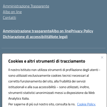
Amministrazione Trasparente
Albo on line
Contatti
Amministrazione trasparente
Albo on line
Privacy Policy
Dichiarazione di accessibilità
Note legali
Indirizzo:
Via Cagliari 104 09015 Domusnovas (CA)
Centralino:
Cookies e altri strumenti di tracciamento
078170786
Email:
caic875002@istruzione.it
Posta elettronica certificata (PEC):
caic875002@pec.istruzione.it
Il nostro Istituto non utilizza strumenti di profilazione degli utenti -
Codice fiscale: 90027700922
sono utilizzati esclusivamente cookies tecnici necessari al
Codice meccanografico:
CAIC875002
corretto funzionamento del sito, alla fruibilità dei servizi
Codice unico di fatturazione (CUF): UFVRG0
istituzionali e alla sua accessibilità – sono utilizzati, inoltre,
strumenti statistici anonimizzati messi a disposizione da Web
Analytics Italia.
Hosting & Powered by 3D Solution S.r.l.
Per saperne di più sul nostro sito, consulta la ns.
Cookie Policy.