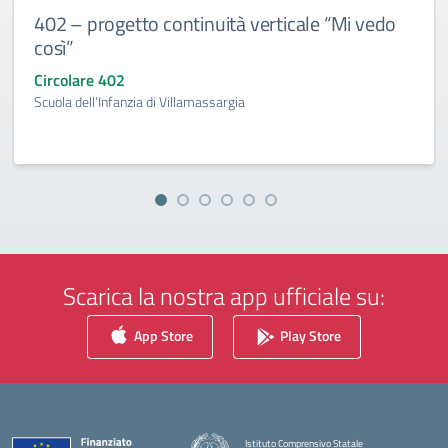
402 – progetto continuità verticale “Mi vedo
così”
Circolare 402
Scuola dell’Infanzia di Villamassargia
Scarica la nostra app ufficiale su:
App Store
Play Store
Istituto Comprensivo Statale