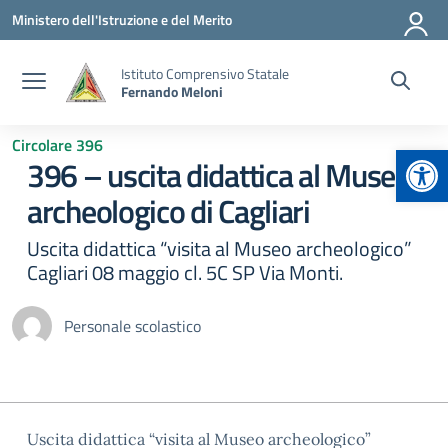
Vai ai contenuti
Vai al menu di navigazione
Vai al footer
Ministero dell'Istruzione e del Merito
Istituto Comprensivo Statale
Fernando Meloni
Circolare 396
Apr
396 – uscita didattica al Museo
archeologico di Cagliari
Uscita didattica “visita al Museo archeologico”
Cagliari 08 maggio cl. 5C SP Via Monti.
Personale scolastico
Uscita didattica “visita al Museo archeologico”