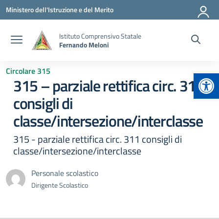
Vai ai contenuti
Vai al menu di navigazione
Vai al footer
Ministero dell'Istruzione e del Merito
Istituto Comprensivo Statale
Fernando Meloni
Circolare 315
Apr
315 – parziale rettifica circ. 311
consigli di
classe/intersezione/interclasse
315 - parziale rettifica circ. 311 consigli di
classe/intersezione/interclasse
Personale scolastico
Dirigente Scolastico