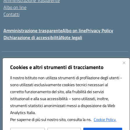
Amministrazione Trasparente
Albo on line
Contatti
Amministrazione trasparente
Albo on line
Privacy Policy
Dichiarazione di accessibilità
Note legali
Indirizzo:
Via Cagliari 104 09015 Domusnovas (CA)
Centralino:
Cookies e altri strumenti di tracciamento
078170786
Email:
caic875002@istruzione.it
Posta elettronica certificata (PEC):
caic875002@pec.istruzione.it
Il nostro Istituto non utilizza strumenti di profilazione degli utenti -
Codice fiscale: 90027700922
sono utilizzati esclusivamente cookies tecnici necessari al
Codice meccanografico:
CAIC875002
corretto funzionamento del sito, alla fruibilità dei servizi
Codice unico di fatturazione (CUF): UFVRG0
istituzionali e alla sua accessibilità – sono utilizzati, inoltre,
strumenti statistici anonimizzati messi a disposizione da Web
Analytics Italia.
Hosting & Powered by 3D Solution S.r.l.
Per saperne di più sul nostro sito, consulta la ns.
Cookie Policy.
Concept & Design by Designers Italia