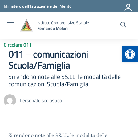
Vai ai contenuti
Vai al menu di navigazione
Vai al footer
Ministero dell'Istruzione e del Merito
Istituto Comprensivo Statale
Fernando Meloni
Circolare 011
Apr
011 – comunicazioni
Scuola/Famiglia
Si rendono note alle SS.LL. le modalità delle
comunicazioni Scuola/Famiglia.
Personale scolastico
Si rendono note alle SS.LL. le modalità delle