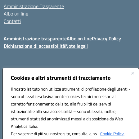
Amministrazione Trasparente
Albo on line
Contatti
Amministrazione trasparente
Albo on line
Privacy Policy
Dichiarazione di accessibilità
Note legali
Indirizzo:
Via Cagliari 104 09015 Domusnovas (CA)
Centralino:
Cookies e altri strumenti di tracciamento
078170786
Email:
caic875002@istruzione.it
Posta elettronica certificata (PEC):
caic875002@pec.istruzione.it
Il nostro Istituto non utilizza strumenti di profilazione degli utenti -
Codice fiscale: 90027700922
sono utilizzati esclusivamente cookies tecnici necessari al
Codice meccanografico:
CAIC875002
corretto funzionamento del sito, alla fruibilità dei servizi
Codice unico di fatturazione (CUF): UFVRG0
istituzionali e alla sua accessibilità – sono utilizzati, inoltre,
strumenti statistici anonimizzati messi a disposizione da Web
Analytics Italia.
Hosting & Powered by 3D Solution S.r.l.
Per saperne di più sul nostro sito, consulta la ns.
Cookie Policy.
Concept & Design by Designers Italia