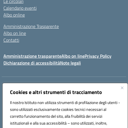
Le circolari
Calendario eventi
Albo online
Amministrazione Trasparente
Albo on line
Contatti
Amministrazione trasparente
Albo on line
Privacy Policy
Dichiarazione di accessibilità
Note legali
Indirizzo:
Via Cagliari 104 09015 Domusnovas (CA)
Centralino:
Cookies e altri strumenti di tracciamento
078170786
Email:
caic875002@istruzione.it
Posta elettronica certificata (PEC):
caic875002@pec.istruzione.it
Il nostro Istituto non utilizza strumenti di profilazione degli utenti -
Codice fiscale: 90027700922
sono utilizzati esclusivamente cookies tecnici necessari al
Codice meccanografico:
CAIC875002
corretto funzionamento del sito, alla fruibilità dei servizi
Codice unico di fatturazione (CUF): UFVRG0
istituzionali e alla sua accessibilità – sono utilizzati, inoltre,