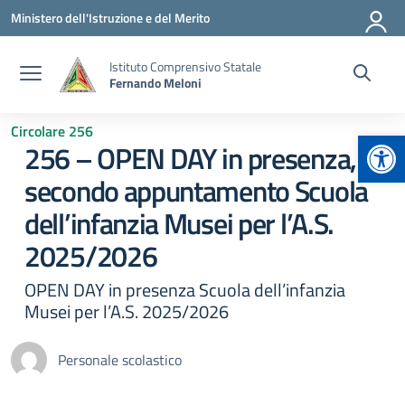
Vai ai contenuti
Vai al menu di navigazione
Vai al footer
Ministero dell'Istruzione e del Merito
Istituto Comprensivo Statale
Fernando Meloni
Circolare 256
Apr
256 – OPEN DAY in presenza,
secondo appuntamento Scuola
dell’infanzia Musei per l’A.S.
2025/2026
OPEN DAY in presenza Scuola dell’infanzia
Musei per l’A.S. 2025/2026
Personale scolastico