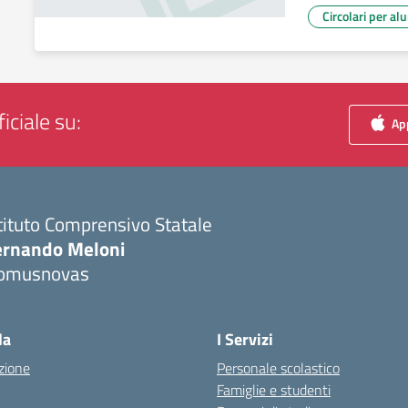
Circolari per al
iciale su:
App
tituto Comprensivo Statale
ernando Meloni
omusnovas
Visita la pagina iniziale della scuola
la
I Servizi
zione
Personale scolastico
Famiglie e studenti