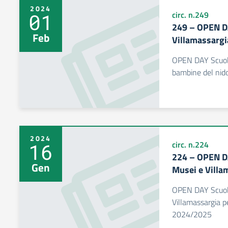
2024
01
circ. n.249
249 – OPEN DA
Feb
Villamassargi
OPEN DAY Scuola 
bambine del nido
2024
16
circ. n.224
224 – OPEN DA
Gen
Musei e Villa
OPEN DAY Scuole 
Villamassargia pe
2024/2025