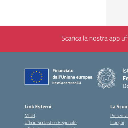
Scarica la nostra app uff
Is
F
D
— 
Link Esterni
La Scuo
MIUR
Presenta
Ufficio Scolastico Regionale
I luoghi