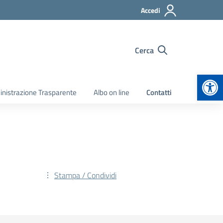
Accedi
Cerca
Apr
nistrazione Trasparente
Albo on line
Contatti
Stampa / Condividi