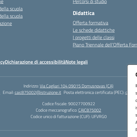
ne
Percorsi di studio
della scuola
Didattica
della scuola
Offerta formativa
azione
Le schede didattiche
I progetti delle classi
Piano Triennale dell’Offerta Fo
icy
Dichiarazione di accessibilità
Note legali
Indirizzo:
Via Cagliari 104 09015 Domusnovas (CA)
6
Email:
caic875002@istruzione.it
Posta elettronica certificata (PEC):
caic87
Codice fiscale: 90027700922
Codice meccanografico:
CAIC875002
Codice unico di fatturazione (CUF): UFVRG0