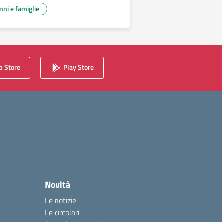
unni e famiglie
 Store
Play Store
Novità
Le notizie
Le circolari