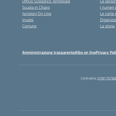
Ufficio Scolastico Territoriale
Le perso
Scuola in Chiaro
I numeri 
Iscrizioni On Line
Le carte 
Invalsi
Organizz
Comune
La storia
Amministrazione trasparente
Albo on line
Privacy Pol
Centralino:
07817078