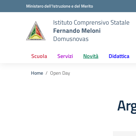
Vai ai contenuti
Vai al menu di navigazione
Vai al footer
Ministero dell'Istruzione e del Merito
Istituto Comprensivo Statale
Fernando Meloni
Domusnovas
Scuola
Servizi
Novità
Didattica
Home
Open Day
Ar