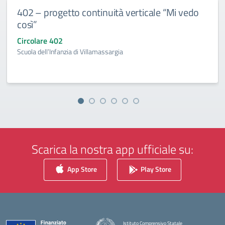
402 – progetto continuità verticale “Mi vedo
così”
Circolare 402
Scuola dell’Infanzia di Villamassargia
Scarica la nostra app ufficiale su:
App Store
Play Store
Istituto Comprensivo Statale