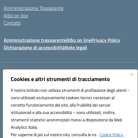
Amministrazione Trasparente
Albo on line
Contatti
Amministrazione trasparente
Albo on line
Privacy Policy
Dichiarazione di accessibilità
Note legali
Indirizzo:
Via Cagliari 104 09015 Domusnovas (CA)
Centralino:
Cookies e altri strumenti di tracciamento
078170786
Email:
caic875002@istruzione.it
Posta elettronica certificata (PEC):
caic875002@pec.istruzione.it
Il nostro Istituto non utilizza strumenti di profilazione degli utenti -
Codice fiscale: 90027700922
sono utilizzati esclusivamente cookies tecnici necessari al
Codice meccanografico:
CAIC875002
corretto funzionamento del sito, alla fruibilità dei servizi
Codice unico di fatturazione (CUF): UFVRG0
istituzionali e alla sua accessibilità – sono utilizzati, inoltre,
strumenti statistici anonimizzati messi a disposizione da Web
Analytics Italia.
Hosting & Powered by 3D Solution S.r.l.
Per saperne di più sul nostro sito, consulta la ns.
Cookie Policy.