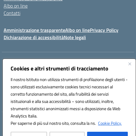
Albo on line
Contatti
Amministrazione trasparente
Albo on line
Privacy Policy
Dichiarazione di accessibilità
Note legali
Indirizzo:
Via Cagliari 104 09015 Domusnovas (CA)
Centralino:
Cookies e altri strumenti di tracciamento
078170786
Email:
caic875002@istruzione.it
Posta elettronica certificata (PEC):
caic875002@pec.istruzione.it
Il nostro Istituto non utilizza strumenti di profilazione degli utenti -
Codice fiscale: 90027700922
sono utilizzati esclusivamente cookies tecnici necessari al
Codice meccanografico:
CAIC875002
corretto funzionamento del sito, alla fruibilità dei servizi
Codice unico di fatturazione (CUF): UFVRG0
istituzionali e alla sua accessibilità – sono utilizzati, inoltre,
strumenti statistici anonimizzati messi a disposizione da Web
Analytics Italia.
Hosting & Powered by 3D Solution S.r.l.
Per saperne di più sul nostro sito, consulta la ns.
Cookie Policy.
Concept & Design by Designers Italia