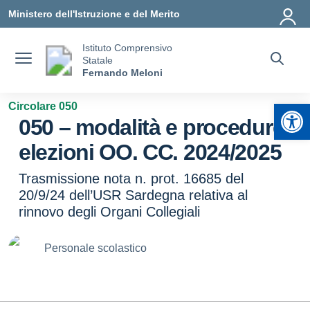
Vai ai contenuti
Vai al menu di navigazione
Vai al footer
Ministero dell'Istruzione e del Merito
Istituto Comprensivo
Statale
Fernando Meloni
Apr
Circolare 050
050 – modalità e procedure
elezioni OO. CC. 2024/2025
Trasmissione nota n. prot. 16685 del
20/9/24 dell’USR Sardegna relativa al
rinnovo degli Organi Collegiali
Personale scolastico