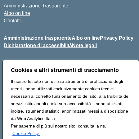
Amministrazione Trasparente
Albo on line
Contatti
Amministrazione trasparente
Albo on line
Privacy Policy
Dichiarazione di accessibilità
Note legali
Cookies e altri strumenti di tracciamento
Indirizzo:
Via Cagliari 104 09015 Domusnovas (CA)
Centralino:
078170786
Email:
caic875002@istruzione.it
Il nostro Istituto non utilizza strumenti di profilazione degli
Posta elettronica certificata (PEC):
caic875002@pec.istruzione.it
utenti - sono utilizzati esclusivamente cookies tecnici
Codice fiscale: 90027700922
necessari al corretto funzionamento del sito, alla fruibilità dei
Codice meccanografico:
CAIC875002
servizi istituzionali e alla sua accessibilità – sono utilizzati,
Codice unico di fatturazione (CUF): UFVRG0
inoltre, strumenti statistici anonimizzati messi a disposizione
da Web Analytics Italia.
Per saperne di più sul nostro sito, consulta la ns.
Hosting & Powered by 3D Solution S.r.l.
Cookie Policy.
Concept & Design by Designers Italia