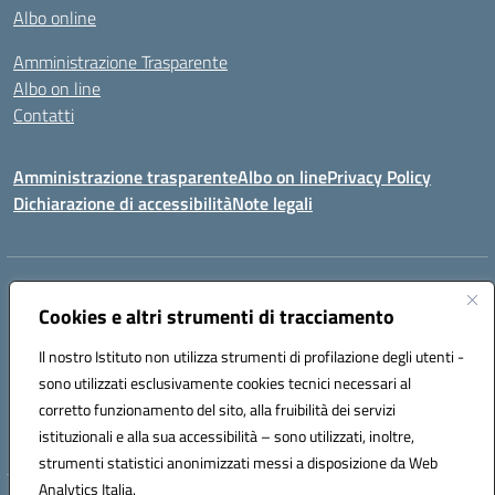
Albo online
Amministrazione Trasparente
Albo on line
Contatti
Amministrazione trasparente
Albo on line
Privacy Policy
Dichiarazione di accessibilità
Note legali
Indirizzo:
Via Cagliari 104 09015 Domusnovas (CA)
Centralino:
Cookies e altri strumenti di tracciamento
078170786
Email:
caic875002@istruzione.it
Posta elettronica certificata (PEC):
caic875002@pec.istruzione.it
Il nostro Istituto non utilizza strumenti di profilazione degli utenti -
Codice fiscale: 90027700922
sono utilizzati esclusivamente cookies tecnici necessari al
Codice meccanografico:
CAIC875002
corretto funzionamento del sito, alla fruibilità dei servizi
Codice unico di fatturazione (CUF): UFVRG0
istituzionali e alla sua accessibilità – sono utilizzati, inoltre,
strumenti statistici anonimizzati messi a disposizione da Web
Analytics Italia.