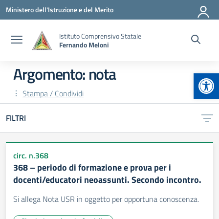
Vai ai contenuti
Vai al menu di navigazione
Vai al footer
Ministero dell'Istruzione e del Merito
Istituto Comprensivo Statale
Fernando Meloni
Argomento: nota
Apr
Stampa / Condividi
FILTRI
circ. n.368
368 – periodo di formazione e prova per i
docenti/educatori neoassunti. Secondo incontro.
Si allega Nota USR in oggetto per opportuna conoscenza.