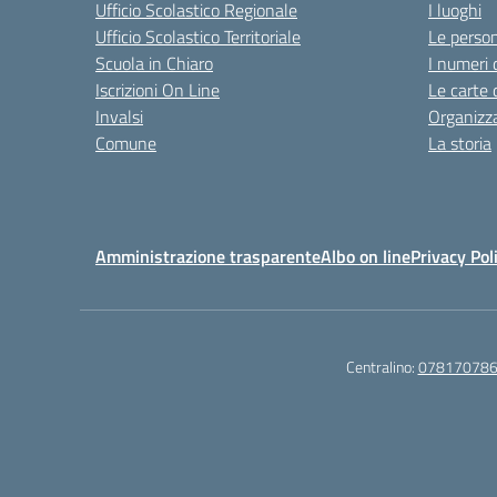
Ufficio Scolastico Regionale
I luoghi
Ufficio Scolastico Territoriale
Le perso
Scuola in Chiaro
I numeri 
Iscrizioni On Line
Le carte 
Invalsi
Organizz
Comune
La storia
Amministrazione trasparente
Albo on line
Privacy Pol
Centralino:
07817078