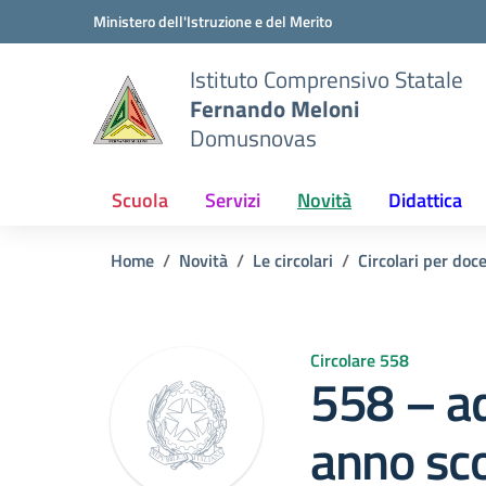
Vai ai contenuti
Vai al menu di navigazione
Vai al footer
Ministero dell'Istruzione e del Merito
Istituto Comprensivo Statale
Fernando Meloni
Domusnovas
Scuola
Servizi
Novità
Didattica
Home
Novità
Le circolari
Circolari per doc
Circolare 558
558 – a
anno sco