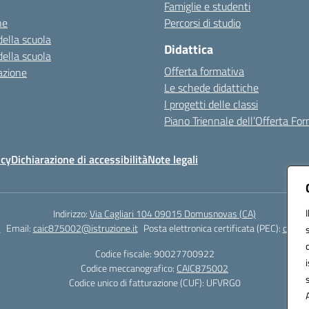
Famiglie e studenti
ne
Percorsi di studio
della scuola
Didattica
della scuola
Offerta formativa
azione
Le schede didattiche
I progetti delle classi
Piano Triennale dell’Offerta Fo
icy
Dichiarazione di accessibilità
Note legali
Indirizzo:
Via Cagliari 104 09015 Domusnovas (CA)
6
Email:
caic875002@istruzione.it
Posta elettronica certificata (PEC):
caic87
Codice fiscale: 90027700922
Codice meccanografico:
CAIC875002
Codice unico di fatturazione (CUF): UFVRG0