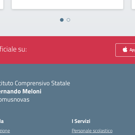
iciale su:
App
tituto Comprensivo Statale
ernando Meloni
omusnovas
Visita la pagina iniziale della scuola
la
I Servizi
zione
Personale scolastico