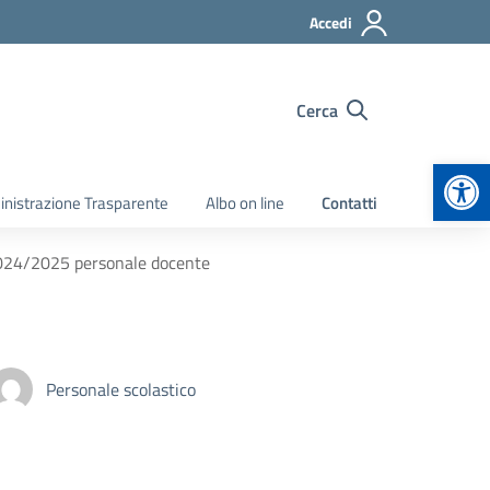
Accedi
Cerca
Apr
nistrazione Trasparente
Albo on line
Contatti
2024/2025 personale docente
Personale scolastico