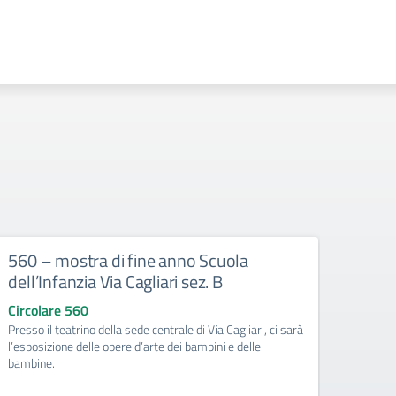
560 – mostra di fine anno Scuola
559 –
dell’Infanzia Via Cagliari sez. B
scol
Circolare 560
Circo
Presso il teatrino della sede centrale di Via Cagliari, ci sarà
Calenda
l’esposizione delle opere d’arte dei bambini e delle
Anno S
bambine.