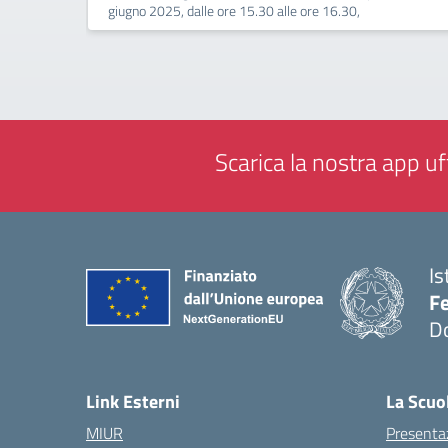
giugno 2025, dalle ore 15.30 alle ore 16.30,
Scarica la nostra app uff
Is
F
D
— 
Link Esterni
La Scuo
MIUR
Presenta