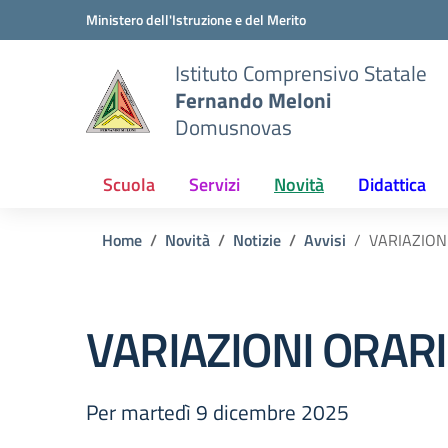
Vai ai contenuti
Vai al menu di navigazione
Vai al footer
Ministero dell'Istruzione e del Merito
Istituto Comprensivo Statale
Fernando Meloni
Domusnovas
Scuola
Servizi
Novità
Didattica
Home
Novità
Notizie
Avvisi
VARIAZION
VARIAZIONI ORAR
Per martedì 9 dicembre 2025