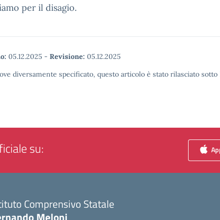
iamo per il disagio.
o:
05.12.2025
-
Revisione:
05.12.2025
ove diversamente specificato, questo articolo è stato rilasciato sott
iciale su:
App
tituto Comprensivo Statale
ernando Meloni