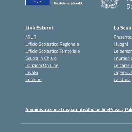
D
— 
Link Esterni
La Scuo
MIUR
Presenta
Ufficio Scolastico Regionale
I luoghi
Ufficio Scolastico Territoriale
Le perso
Scuola in Chiaro
I numeri 
Iscrizioni On Line
Le carte 
Invalsi
Organizz
Comune
La storia
Amministrazione trasparente
Albo on line
Privacy Pol