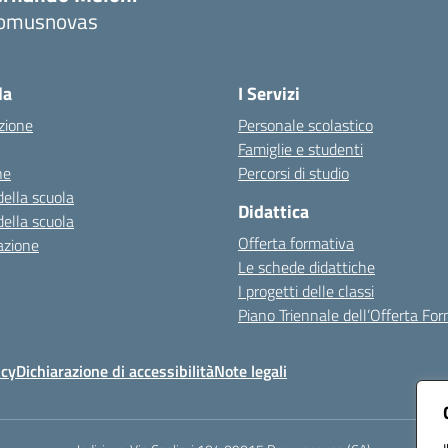
omusnovas
Visita la pagina iniziale della scuola
la
I Servizi
zione
Personale scolastico
Famiglie e studenti
ne
Percorsi di studio
della scuola
Didattica
della scuola
Offerta formativa
azione
Le schede didattiche
I progetti delle classi
Piano Triennale dell’Offerta Fo
icy
Dichiarazione di accessibilità
Note legali