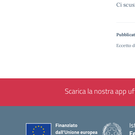
Ci scus
Pubblicat
Eccetto d
Scarica la nostra app uff
Is
F