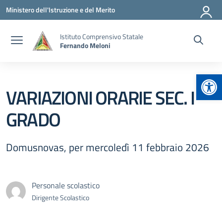
Vai ai contenuti
Vai al menu di navigazione
Vai al footer
Ministero dell'Istruzione e del Merito
Istituto Comprensivo Statale
Fernando Meloni
Apr
VARIAZIONI ORARIE SEC. I
GRADO
Domusnovas, per mercoledì 11 febbraio 2026
Personale scolastico
Dirigente Scolastico