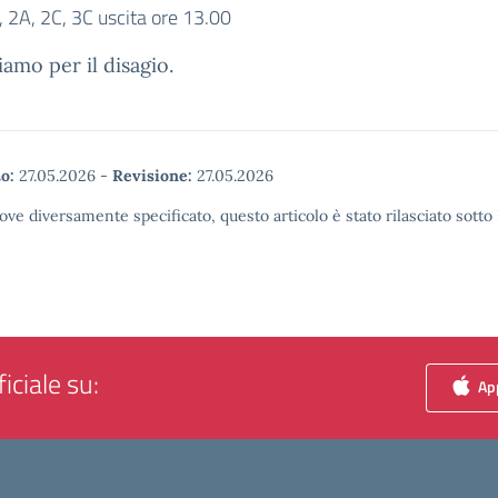
, 2A, 2C, 3C uscita ore 13.00
iamo per il disagio.
o:
27.05.2026
-
Revisione:
27.05.2026
ove diversamente specificato, questo articolo è stato rilasciato sott
iciale su:
App