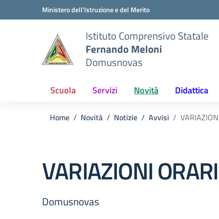
Vai ai contenuti
Vai al menu di navigazione
Vai al footer
Ministero dell'Istruzione e del Merito
Istituto Comprensivo Statale
Fernando Meloni
Domusnovas
Scuola
Servizi
Novità
Didattica
Home
Novità
Notizie
Avvisi
VARIAZIONI
VARIAZIONI ORARI
Domusnovas