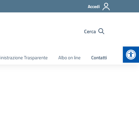
Accedi
Cerca
Apr
nistrazione Trasparente
Albo on line
Contatti