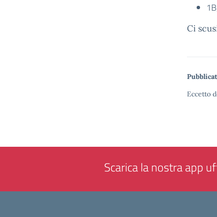
1B
Ci scus
Pubblicat
Eccetto d
Scarica la nostra app uff