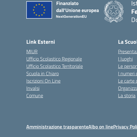
Is
F
D
— 
Link Esterni
La Scuo
MIUR
Presenta
Ufficio Scolastico Regionale
I luoghi
Ufficio Scolastico Territoriale
Le perso
Scuola in Chiaro
I numeri 
Iscrizioni On Line
Le carte 
Invalsi
Organizz
Comune
La storia
Amministrazione trasparente
Albo on line
Privacy Pol