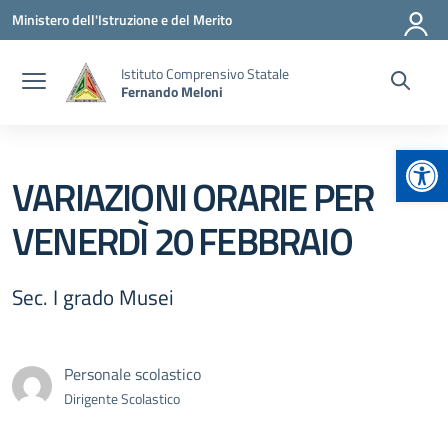
Vai ai contenuti
Vai al menu di navigazione
Vai al footer
Ministero dell'Istruzione e del Merito
Istituto Comprensivo Statale
Fernando Meloni
Apr
VARIAZIONI ORARIE PER
VENERDÌ 20 FEBBRAIO
Sec. I grado Musei
Personale scolastico
Dirigente Scolastico