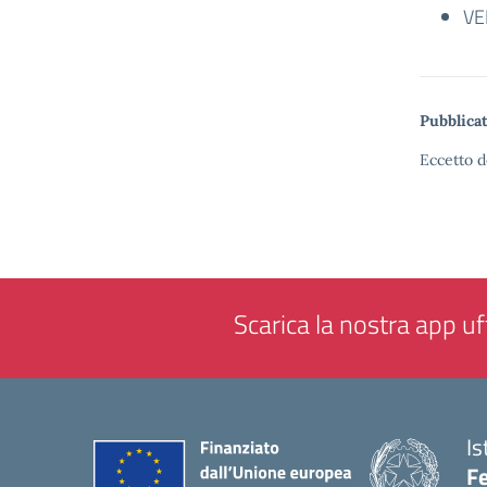
VEN
Pubblicat
Eccetto d
Scarica la nostra app uff
Is
F