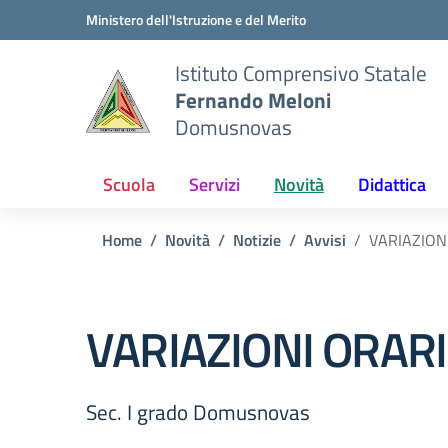
Vai ai contenuti
Vai al menu di navigazione
Vai al footer
Ministero dell'Istruzione e del Merito
Istituto Comprensivo Statale
Fernando Meloni
Domusnovas
Scuola
Servizi
Novità
Didattica
Home
Novità
Notizie
Avvisi
VARIAZIONI
VARIAZIONI ORARIE
Sec. I grado Domusnovas