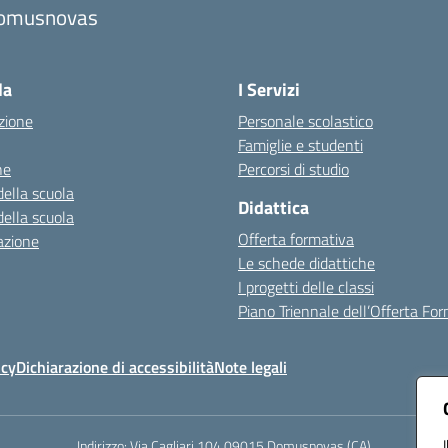
omusnovas
Visita la pagina iniziale della scuola
la
I Servizi
zione
Personale scolastico
Famiglie e studenti
ne
Percorsi di studio
della scuola
Didattica
della scuola
Offerta formativa
azione
Le schede didattiche
I progetti delle classi
Piano Triennale dell’Offerta Fo
icy
Dichiarazione di accessibilità
Note legali
Indirizzo:
Via Cagliari 104 09015 Domusnovas (CA)