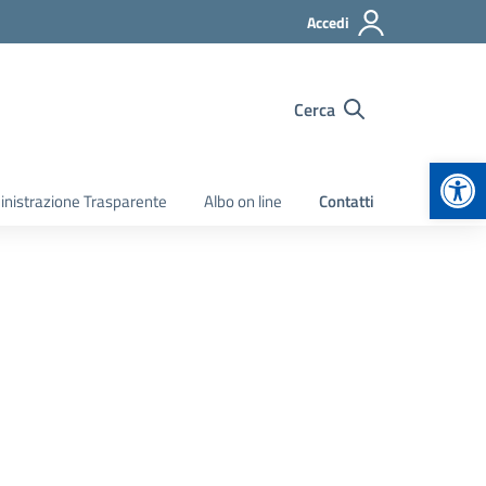
Accedi
Cerca
Apr
nistrazione Trasparente
Albo on line
Contatti