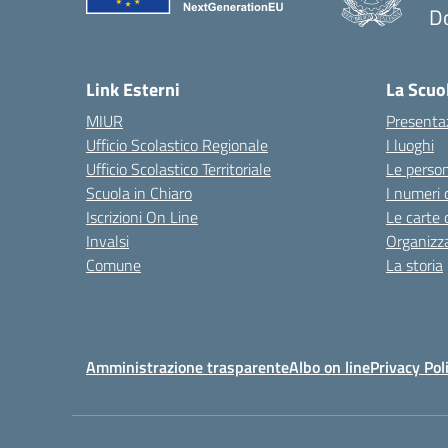
D
— 
Link Esterni
La Scuo
MIUR
Presenta
Ufficio Scolastico Regionale
I luoghi
Ufficio Scolastico Territoriale
Le perso
Scuola in Chiaro
I numeri 
Iscrizioni On Line
Le carte 
Invalsi
Organizz
Comune
La storia
Amministrazione trasparente
Albo on line
Privacy Pol