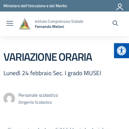
Vai ai contenuti
Vai al menu di navigazione
Vai al footer
Ministero dell'Istruzione e del Merito
Istituto Comprensivo Statale
Fernando Meloni
Apr
VARIAZIONE ORARIA
Lunedì 24 febbraio Sec. I grado MUSEI
Personale scolastico
Dirigente Scolastico