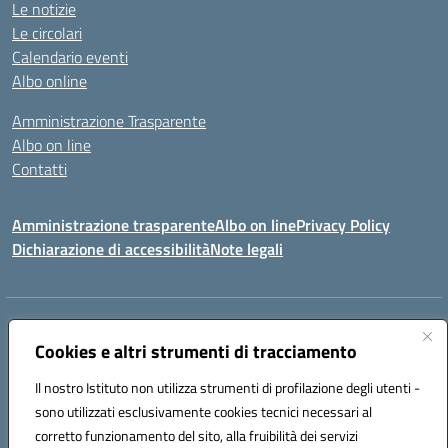
Le notizie
Le circolari
Calendario eventi
Albo online
Amministrazione Trasparente
Albo on line
Contatti
Amministrazione trasparente
Albo on line
Privacy Policy
Dichiarazione di accessibilità
Note legali
Indirizzo:
Via Cagliari 104 09015 Domusnovas (CA)
Centralino:
Cookies e altri strumenti di tracciamento
078170786
Email:
caic875002@istruzione.it
Posta elettronica certificata (PEC):
caic875002@pec.istruzione.it
Il nostro Istituto non utilizza strumenti di profilazione degli utenti -
Codice fiscale: 90027700922
sono utilizzati esclusivamente cookies tecnici necessari al
Codice meccanografico:
CAIC875002
corretto funzionamento del sito, alla fruibilità dei servizi