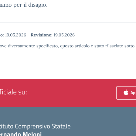
iamo per il disagio.
o:
19.05.2026
-
Revisione:
19.05.2026
ove diversamente specificato, questo articolo è stato rilasciato sott
iciale su:
App
tituto Comprensivo Statale
ernando Meloni