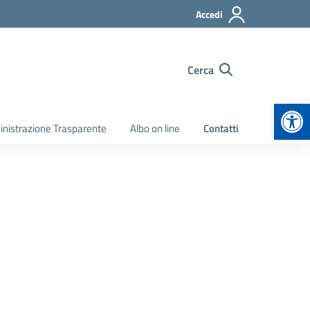
Accedi
Cerca
Apr
nistrazione Trasparente
Albo on line
Contatti