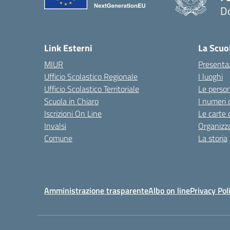
D
— 
Link Esterni
La Scuo
MIUR
Presenta
Ufficio Scolastico Regionale
I luoghi
Ufficio Scolastico Territoriale
Le perso
Scuola in Chiaro
I numeri 
Iscrizioni On Line
Le carte 
Invalsi
Organizz
Comune
La storia
Amministrazione trasparente
Albo on line
Privacy Pol