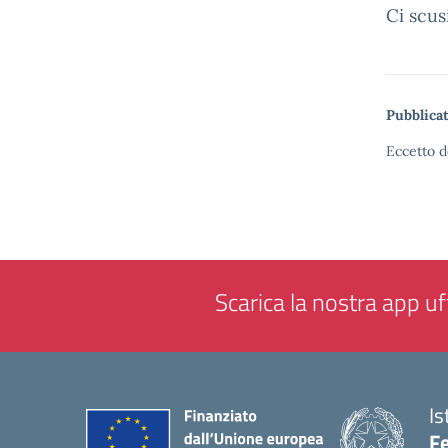
Ci scus
Pubblicat
Eccetto d
Scarica la nostra app uff
Is
F