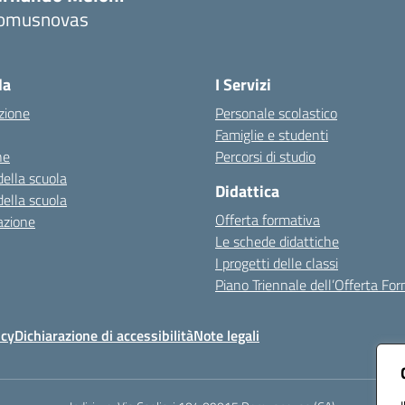
omusnovas
Visita la pagina iniziale della scuola
la
I Servizi
zione
Personale scolastico
Famiglie e studenti
ne
Percorsi di studio
della scuola
Didattica
della scuola
Offerta formativa
azione
Le schede didattiche
I progetti delle classi
Piano Triennale dell’Offerta Fo
icy
Dichiarazione di accessibilità
Note legali