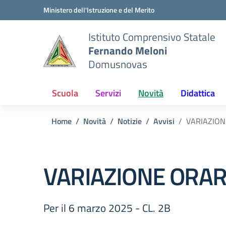
Vai ai contenuti
Vai al menu di navigazione
Vai al footer
Ministero dell'Istruzione e del Merito
Istituto Comprensivo Statale
Fernando Meloni
Domusnovas
Scuola
Servizi
Novità
Didattica
Home
Novità
Notizie
Avvisi
VARIAZION
VARIAZIONE ORAR
Per il 6 marzo 2025 - CL. 2B