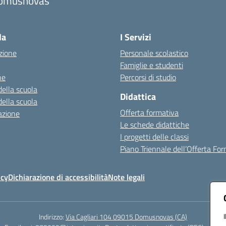
omusnovas
Visita la pagina iniziale della scuola
la
I Servizi
zione
Personale scolastico
Famiglie e studenti
ne
Percorsi di studio
della scuola
Didattica
della scuola
Offerta formativa
azione
Le schede didattiche
I progetti delle classi
Piano Triennale dell’Offerta Fo
icy
Dichiarazione di accessibilità
Note legali
Indirizzo:
Via Cagliari 104 09015 Domusnovas (CA)