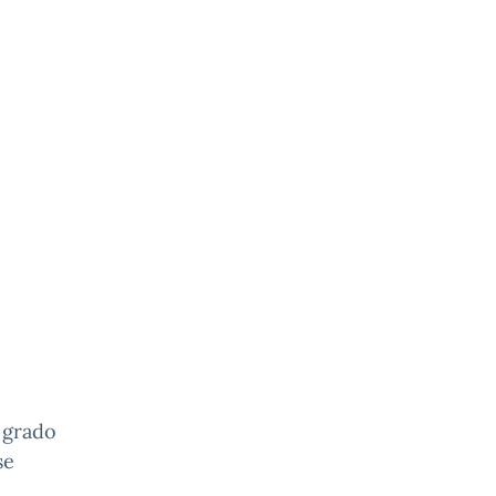
I grado
se