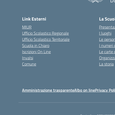
D
— 
Link Esterni
La Scuo
MIUR
Presenta
Ufficio Scolastico Regionale
I luoghi
Ufficio Scolastico Territoriale
Le perso
Scuola in Chiaro
I numeri 
Iscrizioni On Line
Le carte 
Invalsi
Organizz
Comune
La storia
Amministrazione trasparente
Albo on line
Privacy Pol