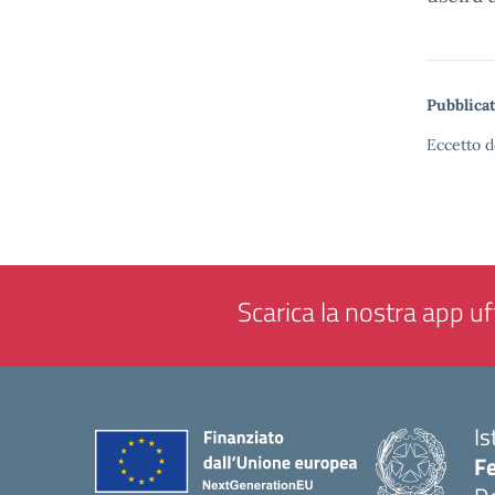
Pubblicat
Eccetto d
Scarica la nostra app uff
Is
F