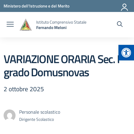
Vai ai contenuti
Vai al menu di navigazione
Vai al footer
Ministero dell'Istruzione e del Merito
Istituto Comprensivo Statale
Fernando Meloni
Apr
VARIAZIONE ORARIA Sec. I
grado Domusnovas
2 ottobre 2025
Personale scolastico
Dirigente Scolastico