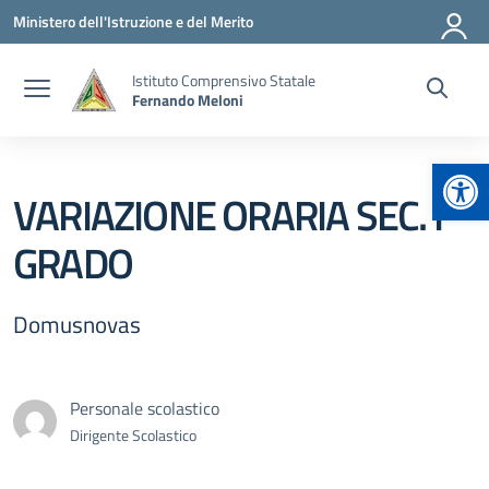
Vai ai contenuti
Vai al menu di navigazione
Vai al footer
Ministero dell'Istruzione e del Merito
Istituto Comprensivo Statale
Fernando Meloni
Apr
VARIAZIONE ORARIA SEC. I
GRADO
Domusnovas
Personale scolastico
Dirigente Scolastico