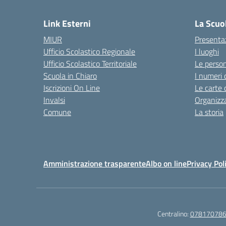
— 
Link Esterni
La Scuo
MIUR
Presenta
Ufficio Scolastico Regionale
I luoghi
Ufficio Scolastico Territoriale
Le perso
Scuola in Chiaro
I numeri 
Iscrizioni On Line
Le carte 
Invalsi
Organizz
Comune
La storia
Amministrazione trasparente
Albo on line
Privacy Pol
Centralino:
07817078