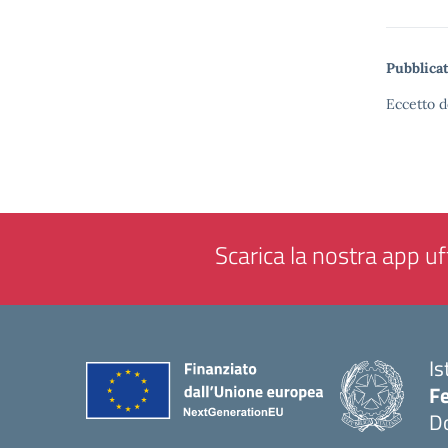
Pubblicat
Eccetto d
Scarica la nostra app uff
Is
F
D