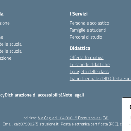
Visita la pagina iniziale della scuola
la
I Servizi
zione
Personale scolastico
Famiglie e studenti
ne
Percorsi di studio
della scuola
Didattica
della scuola
Offerta formativa
azione
Le schede didattiche
I progetti delle classi
Piano Triennale dell’Offerta Fo
icy
Dichiarazione di accessibilità
Note legali
Indirizzo:
Via Cagliari 104 09015 Domusnovas (CA)
6
Email:
caic875002@istruzione.it
Posta elettronica certificata (PEC):
caic87