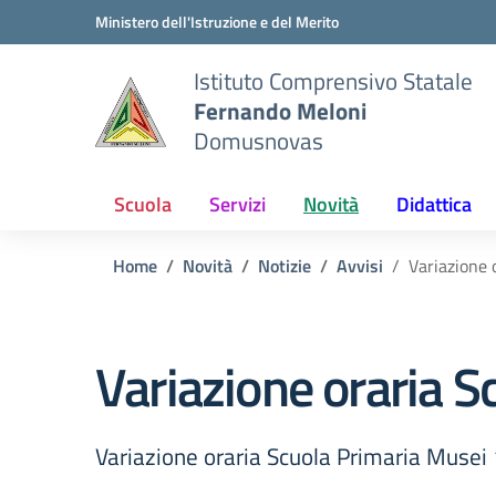
Vai ai contenuti
Vai al menu di navigazione
Vai al footer
Ministero dell'Istruzione e del Merito
Istituto Comprensivo Statale
Fernando Meloni
Domusnovas
Scuola
Servizi
Novità
Didattica
Home
Novità
Notizie
Avvisi
Variazione 
Variazione oraria S
Variazione oraria Scuola Primaria Musei