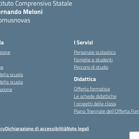
tituto Comprensivo Statale
ernando Meloni
omusnovas
Visita la pagina iniziale della scuola
la
I Servizi
zione
Personale scolastico
Famiglie e studenti
ne
Percorsi di studio
della scuola
Didattica
della scuola
Offerta formativa
azione
Le schede didattiche
I progetti delle classi
Piano Triennale dell’Offerta Fo
icy
Dichiarazione di accessibilità
Note legali