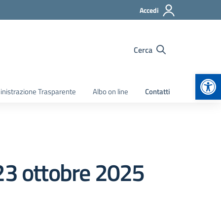
Accedi
Cerca
Apr
nistrazione Trasparente
Albo on line
Contatti
 23 ottobre 2025