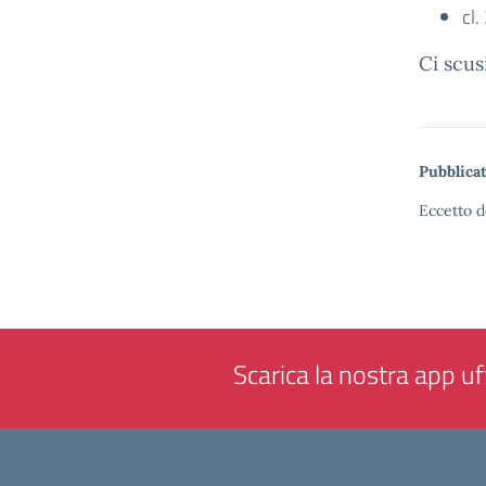
cl
Ci scus
Pubblicat
Eccetto d
Scarica la nostra app uff