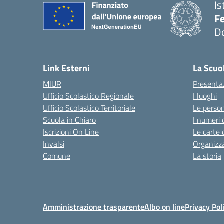
Is
F
D
— 
Link Esterni
La Scuo
MIUR
Presenta
Ufficio Scolastico Regionale
I luoghi
Ufficio Scolastico Territoriale
Le perso
Scuola in Chiaro
I numeri 
Iscrizioni On Line
Le carte 
Invalsi
Organizz
Comune
La storia
Amministrazione trasparente
Albo on line
Privacy Pol