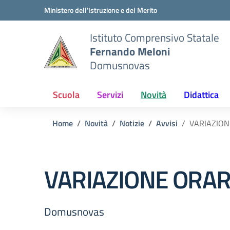
Vai ai contenuti
Vai al menu di navigazione
Vai al footer
Ministero dell'Istruzione e del Merito
Istituto Comprensivo Statale
Fernando Meloni
Domusnovas
Scuola
Servizi
Novità
Didattica
Home
Novità
Notizie
Avvisi
VARIAZIONE 
VARIAZIONE ORARIA 
Domusnovas