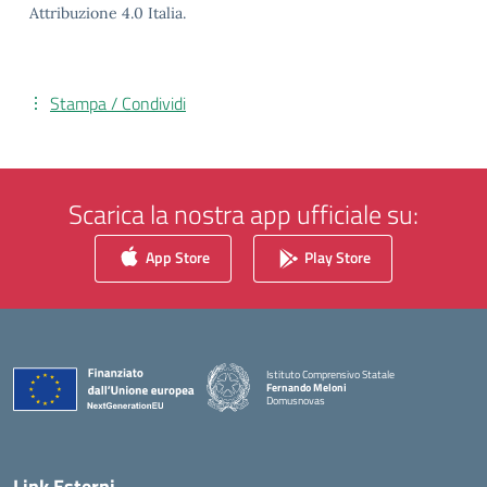
Attribuzione 4.0 Italia.
Stampa / Condividi
Scarica la nostra app ufficiale su:
App Store
Play Store
Istituto Comprensivo Statale
Fernando Meloni
Domusnovas
— Visita la pagina iniziale della scuola
Link Esterni