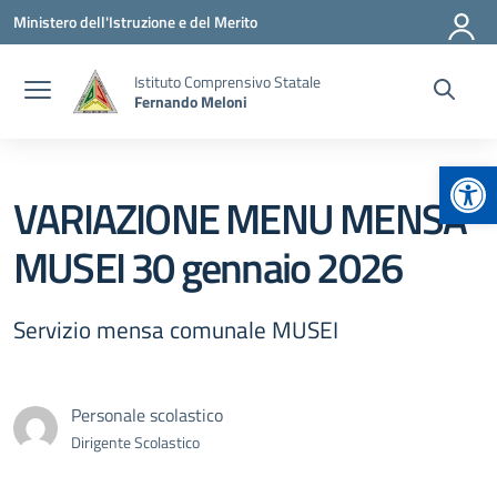
Vai ai contenuti
Vai al menu di navigazione
Vai al footer
Ministero dell'Istruzione e del Merito
Istituto Comprensivo Statale
Fernando Meloni
Apr
VARIAZIONE MENU MENSA
MUSEI 30 gennaio 2026
Servizio mensa comunale MUSEI
Personale scolastico
Dirigente Scolastico