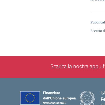
Pubblicat
Eccetto d
Scarica la nostra app uff
Is
F