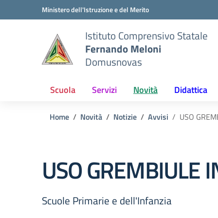
Vai ai contenuti
Vai al menu di navigazione
Vai al footer
Ministero dell'Istruzione e del Merito
Istituto Comprensivo Statale
Fernando Meloni
Domusnovas
Scuola
Servizi
Novità
Didattica
Home
Novità
Notizie
Avvisi
USO GREMB
USO GREMBIULE I
Scuole Primarie e dell'Infanzia