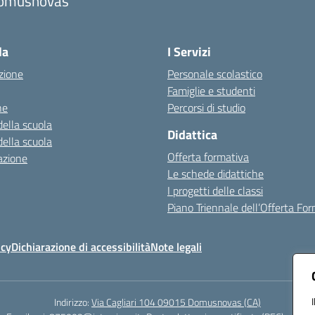
omusnovas
Visita la pagina iniziale della scuola
la
I Servizi
zione
Personale scolastico
Famiglie e studenti
ne
Percorsi di studio
della scuola
Didattica
della scuola
Offerta formativa
azione
Le schede didattiche
I progetti delle classi
Piano Triennale dell’Offerta Fo
icy
Dichiarazione di accessibilità
Note legali
Indirizzo:
Via Cagliari 104 09015 Domusnovas (CA)