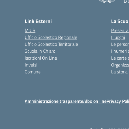
D
— 
Link Esterni
La Scuo
MIUR
Presenta
Ufficio Scolastico Regionale
I luoghi
Ufficio Scolastico Territoriale
Le perso
Scuola in Chiaro
I numeri 
Iscrizioni On Line
Le carte 
Invalsi
Organizz
Comune
La storia
Amministrazione trasparente
Albo on line
Privacy Pol