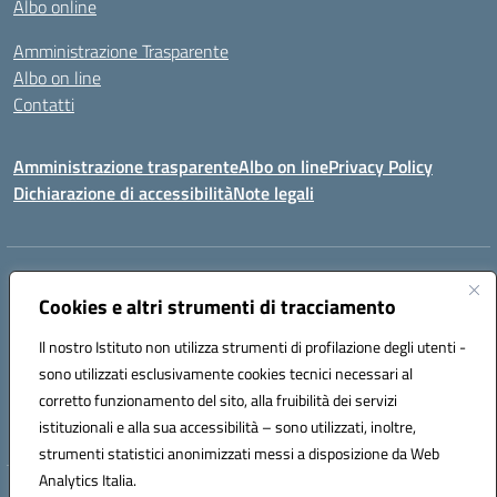
Albo online
Amministrazione Trasparente
Albo on line
Contatti
Amministrazione trasparente
Albo on line
Privacy Policy
Dichiarazione di accessibilità
Note legali
Indirizzo:
Via Cagliari 104 09015 Domusnovas (CA)
Centralino:
Cookies e altri strumenti di tracciamento
078170786
Email:
caic875002@istruzione.it
Posta elettronica certificata (PEC):
caic875002@pec.istruzione.it
Il nostro Istituto non utilizza strumenti di profilazione degli utenti -
Codice fiscale: 90027700922
sono utilizzati esclusivamente cookies tecnici necessari al
Codice meccanografico:
CAIC875002
corretto funzionamento del sito, alla fruibilità dei servizi
Codice unico di fatturazione (CUF): UFVRG0
istituzionali e alla sua accessibilità – sono utilizzati, inoltre,
strumenti statistici anonimizzati messi a disposizione da Web
Analytics Italia.