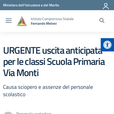
Vai ai contenuti
Vai al menu di navigazione
Vai al footer
Ministero dell'Istruzione e del Merito
Istituto Comprensivo Statale
Fernando Meloni
Apr
URGENTE uscita anticipata
per le classi Scuola Primaria
Via Monti
Causa sciopero e assenze del personale
scolastico
Personale scolastico