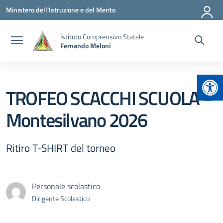
Vai ai contenuti
Vai al menu di navigazione
Vai al footer
Ministero dell'Istruzione e del Merito
Istituto Comprensivo Statale
Fernando Meloni
Apr
TROFEO SCACCHI SCUOLA –
Montesilvano 2026
Ritiro T-SHIRT del torneo
Personale scolastico
Dirigente Scolastico